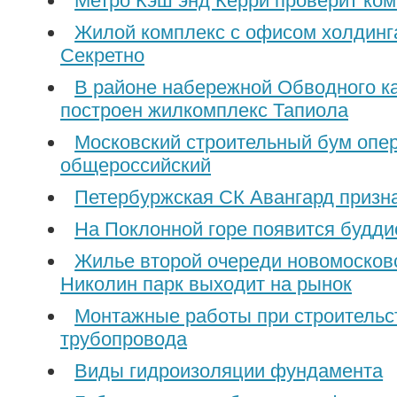
Метро Кэш энд Керри проверит ко
Жилой комплекс с офисом холдин
Секретно
В районе набережной Обводного к
построен жилкомплекс Тапиола
Московский строительный бум опе
общероссийский
Петербуржская СК Авангард призн
На Поклонной горе появится будди
Жилье второй очереди новомосков
Николин парк выходит на рынок
Монтажные работы при строительс
трубопровода
Виды гидроизоляции фундамента