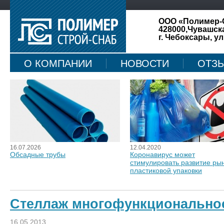
ООО «Полимер-
428000,Чувашск
г. Чебоксары, ул
О КОМПАНИИ
НОВОСТИ
ОТЗ
КАРТА САЙТА
16.07.2026
12.04.2020
Обсадные трубы
Коронавирус может
стимулировать развитие ры
пластиковой упаковки
Стеллаж многофункциональнос
16.05.2013