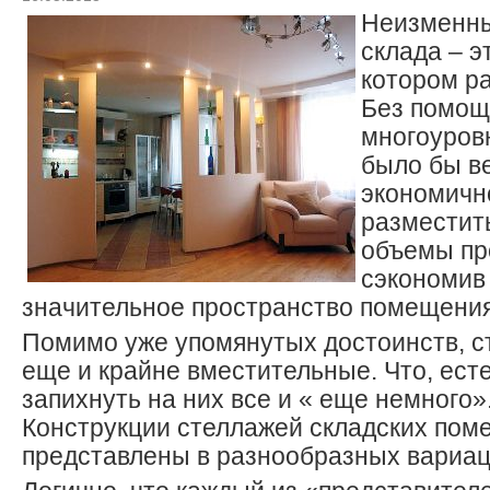
Неизменны
склада – э
котором р
Без помощ
многоуров
было бы в
экономичн
разместит
объемы пр
сэкономив
значительное пространство помещения
Помимо уже упомянутых достоинств, с
еще и крайне вместительные.
Что, ест
запихнуть на них все и « еще немного»
Конструкции стеллажей складских по
представлены в разнообразных вариац