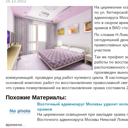
25.12.2012
На церемонии ос
по ул. Кетчерско
админокруга Мос
что в скором вре
храмов в ВАО сто
По словам Н.Лома
сегодняшний день
православных хр
участков.
Так же префект з
работы по восст
расположенного 
произведен выно
коммуникаций, проведен ряд работ нулевого цикла. В настоящ
основной комплекс работ по восстановлению православной свя
что сумма пожертвований на восстановление храма составила 2
Похожие Материалы:
Восточный админокруг Москвы удвоит кол
храмов
На церемонии освящения при закладке храма п
Восточного админокруга Москвы Николай Ломак
времени...