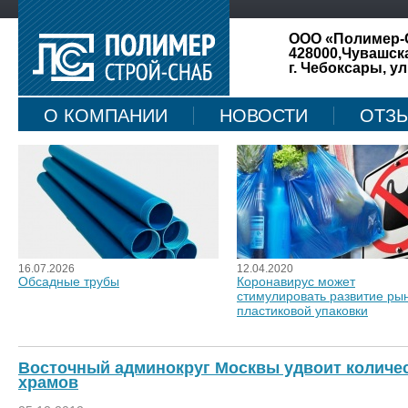
ООО «Полимер-
428000,Чувашск
г. Чебоксары, ул
О КОМПАНИИ
НОВОСТИ
ОТЗ
КАРТА САЙТА
16.07.2026
12.04.2020
Обсадные трубы
Коронавирус может
стимулировать развитие ры
пластиковой упаковки
Восточный админокруг Москвы удвоит количе
храмов