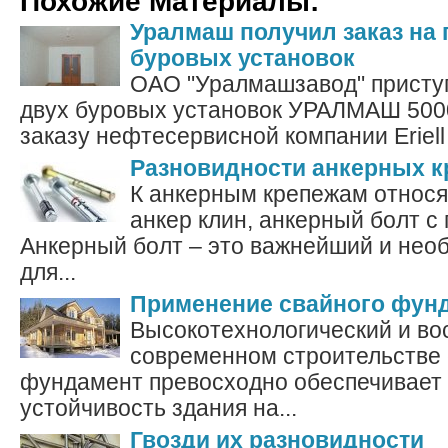
Похожие Материалы:
Уралмаш получил заказ на
буровых установок
ОАО "Уралмашзавод" приступ
двух буровых установок УРАЛМАШ 500
заказу нефтесервисной компании Eriell 
Разновидности анкерных к
К анкерным крепежам относя
анкер клин, анкерный болт с 
Анкерный болт – это важнейший и нео
для...
Применение свайного фун
Высокотехнологический и во
современном строительстве
фундамент превосходно обеспечивает
устойчивость здания на...
Гвозди их разновидности