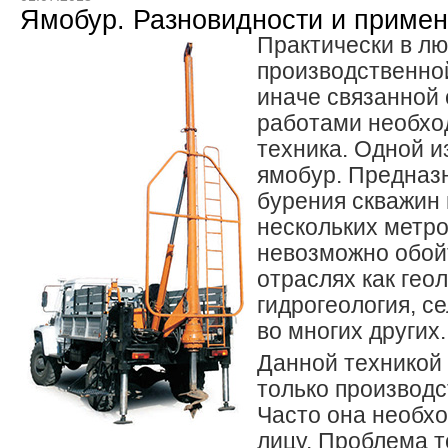
Ямобур. Разновидности и примен
Практически в л
производственной
иначе связанной
работами необхо
техника. Одной и
ямобур. Предназ
бурения скважин 
нескольких метро
невозможно обойт
отраслях как геол
гидрогеология, с
во многих других.
Данной техникой
только производ
Часто она необх
лицу. Проблема т