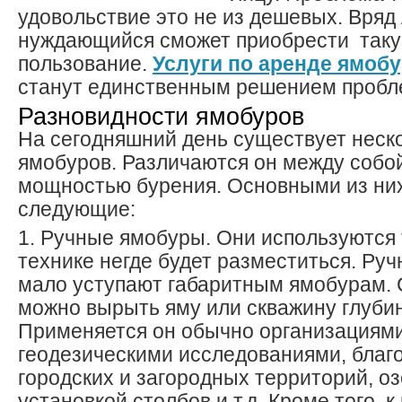
удовольствие это не из дешевых. Вряд
нуждающийся сможет приобрести таку
пользование.
Услуги по аренде ямоб
станут единственным решением пробл
Разновидности ямобуров
На сегодняшний день существует неск
ямобуров. Различаются он между собо
мощностью бурения. Основными из ни
следующие:
1. Ручные ямобуры. Они используются 
технике негде будет разместиться. Ру
мало уступают габаритным ямобурам.
можно вырыть яму или скважину глубин
Применяется он обычно организациям
геодезическими исследованиями, благ
городских и загородных территорий, о
установкой столбов и т.д. Кроме того, 