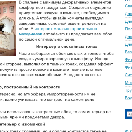
В спальне с минимум декоративных элементов
Сва
комфортнее находиться. Создается ощущение
присутствие воздуха в комнате, необходимого
Для
для сна. А чтобы дизайн комнаты выглядел
Для
завершенным, основной акцент делается на
обои. А
интернет-магазин строительных
По
материалов
armada-sm.ru предлагает вам обои
Для
по самой оптимальной цене.
Для
Интерьер в спокойных тонах
Без
Часто выбираются обои светлых оттенков, чтобы
создать умиротворяющую атмосферу. Иногда
Фит
ой стороне, выполняют в темных тонах, создавая эффект
Фит
 получить просто повесив в комнате темные плотные
сочетаться со светлыми обоями. А недостаток света
Лит
Мет
р, построенный на контрасте
Тру
нтересно, но атмосфера умиротворенности им не
Вод
, важно учитывать, что контраст на самом деле
Если использованы контрастные обои, то сам интерьер не
ными яркими предметами декора.
нтерьер с изюминкой
етлых тонах скучными, но и обилие контрастов также не
Фи