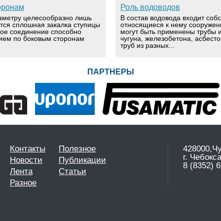
оронам
Роль водоводов
аметру целесообразно лишь
В состав водовода входит соб
ется сплошная закалка ступицы
относящиеся к нему сооружен
вое соединение способно
могут быть применены трубы и
ием по боковым сторонам
чугуна, железобетона, асбест
труб из разных...
ПАРТНЕРЫ
Контакты
Полезное
428000,Ч
г. Чебокс
Новости
Публикации
8 (8352) 6
Лента
Статьи
Разное