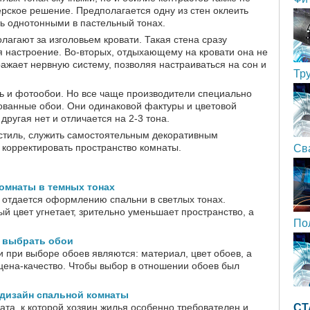
ерское решение. Предполагается одну из стен оклеить
ть однотонными в пастельный тонах.
олагают за изголовьем кровати. Такая стена сразу
я настроение. Во-вторых, отдыхающему на кровати она не
ражает нервную систему, позволяя настраиваться на сон и
Тр
ь и фотообои. Но все чаще производители специально
ованные обои. Они одинаковой фактуры и цветовой
другая нет и отличается на 2-3 тона.
стиль, служить самостоятельным декоративным
 корректировать пространство комнаты.
Св
омнаты в темных тонах
 отдается оформлению спальни в светлых тонах.
ый цвет угнетает, зрительно уменьшает пространство, а
По
к выбрать обои
 при выборе обоев являются: материал, цвет обоев, а
цена-качество. Чтобы выбор в отношении обоев был
дизайн спальной комнаты
ата, к которой хозяин жилья особенно требователен и
СТ