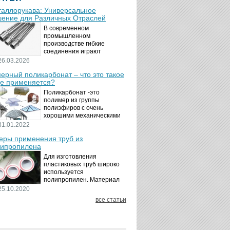
аллорукава: Универсальное
ение для Различных Отраслей
В современном
промышленном
производстве гибкие
соединения играют
ключевую роль в
26.03.2026
обеспечении надёжности и
ерный поликарбонат – что это такое
безопасности
де применяется?
технологических процессов.
Металлорукава
Поликарбонат -это
представляют собой
полимер из группы
универсальные...
полиэфиров с очень
хорошими механическими
свойствами.
31.01.2022
Термопластичный,
ры применения труб из
аморфный, с хорошей
ипропилена
ударной вязкостью и
высокой прозрачностью
Для изготовления
материал идеально
пластиковых труб широко
подходит для...
используется
полипропилен. Материал
является хорошим
25.10.2020
диэлектриком. Он
все статьи
невосприимчив к коррозии,
отличается стойкостью к
воздействию щелочей,
минеральных...