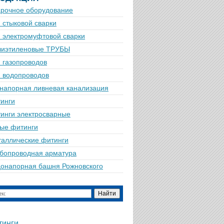
рочное оборудование
 стыковой сварки
 электромуфтовой сварки
лиэтиленовые ТРУБЫ
 газопроводов
 водопроводов
напорная ливневая канализация
инги
инги электросварные
ые фитинги
аллические фитинги
бопроводная арматура
онапорная башня Рожновского
тинги