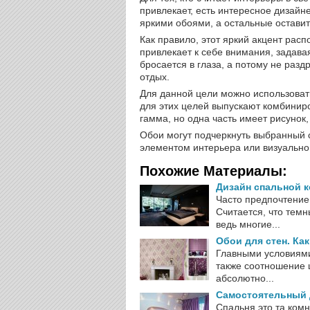
привлекает, есть интересное дизайн
яркими обоями, а остальные остави
Как правило, этот яркий акцент расп
привлекает к себе внимания, задава
бросается в глаза, а потому не разд
отдых.
Для данной цели можно использоват
для этих целей выпускают комбинир
гамма, но одна часть имеет рисунок, 
Обои могут подчеркнуть выбранный 
элементом интерьера или визуально
Похожие Материалы:
Дизайн спальной к
Часто предпочтение
Считается, что темн
ведь многие...
Обои для стен. Ка
Главными условиями
также соотношение 
абсолютно...
Самостоятельный 
Спальня это та комн