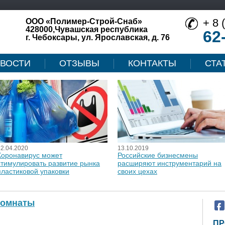
+ 8 
ООО «Полимер-Строй-Снаб»
428000,Чувашская республика
62
г. Чебоксары, ул. Ярославская, д. 76
ВОСТИ
ОТЗЫВЫ
КОНТАКТЫ
СТА
12.04.2020
13.10.2019
Коронавирус может
Российские бизнесмены
стимулировать развитие рынка
расширяют инструментарий на
пластиковой упаковки
своих цехах
комнаты
ПР