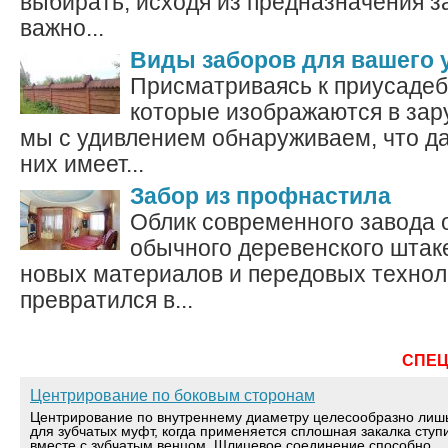
выбирать, исходя из предназначения з
важно...
Виды заборов для вашего 
Присматриваясь к приусадеб
которые изображаются в за
мы с удивлением обнаруживаем, что да
них имеет...
Забор из профнастила
Облик современного завода 
обычного деревенского штак
новых материалов и передовых технол
превратился в...
СПЕ
Центрирование по боковым сторонам
Центрирование по внутреннему диаметру целесообразно лиш
для зубчатых муфт, когда применяется сплошная закалка ступ
вместе с зубчатым венцом. Шлицевое соединение способно