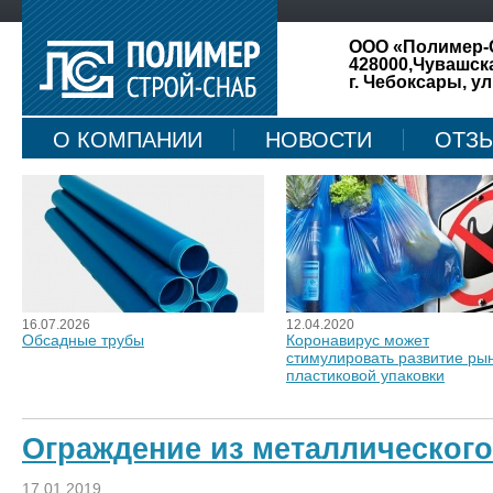
ООО «Полимер-
428000,Чувашск
г. Чебоксары, ул
О КОМПАНИИ
НОВОСТИ
ОТЗ
КАРТА САЙТА
16.07.2026
12.04.2020
Обсадные трубы
Коронавирус может
стимулировать развитие ры
пластиковой упаковки
Ограждение из металлического
17.01.2019