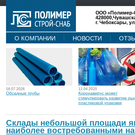
ООО «Полимер-
428000,Чувашск
г. Чебоксары, ул
О КОМПАНИИ
НОВОСТИ
ОТЗ
КАРТА САЙТА
16.07.2026
12.04.2020
Обсадные трубы
Коронавирус может
стимулировать развитие ры
пластиковой упаковки
Склады небольшой площади я
наиболее востребованными на