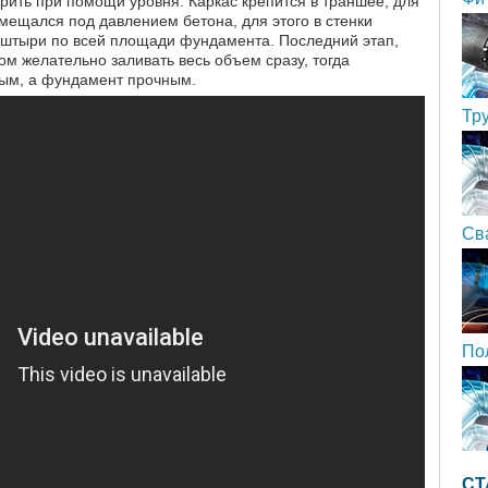
рить при помощи уровня. Каркас крепится в траншее, для
смещался под давлением бетона, для этого в стенки
 штыри по всей площади фундамента. Последний этап,
ом желательно заливать весь объем сразу, тогда
ным, а фундамент прочным.
Тр
Св
По
СТ