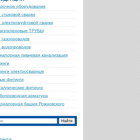
рочное оборудование
 стыковой сварки
 электромуфтовой сварки
лиэтиленовые ТРУБЫ
 газопроводов
 водопроводов
напорная ливневая канализация
инги
инги электросварные
ые фитинги
аллические фитинги
бопроводная арматура
онапорная башня Рожновского
тинги