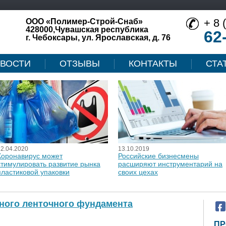
+ 8 
ООО «Полимер-Строй-Снаб»
428000,Чувашская республика
62
г. Чебоксары, ул. Ярославская, д. 76
ВОСТИ
ОТЗЫВЫ
КОНТАКТЫ
СТА
12.04.2020
13.10.2019
Коронавирус может
Российские бизнесмены
стимулировать развитие рынка
расширяют инструментарий на
пластиковой упаковки
своих цехах
ного ленточного фундамента
ПР