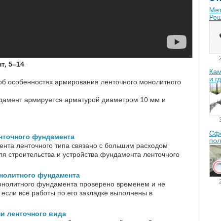
Мет
Реш
, 5–14
Кам
и г
 об особенностях армирования ленточного монолитного
амент армируется арматурой диаметром 10 мм и
Сфе
нточного фундамента
пол
нта ленточного типа связано с большим расходом
ля строительства и устройства фундамента ленточного
нолитного фундамента
онолитного фундамента проверено временем и не
 если все работы по его закладке выполнены в
и ленточного вида