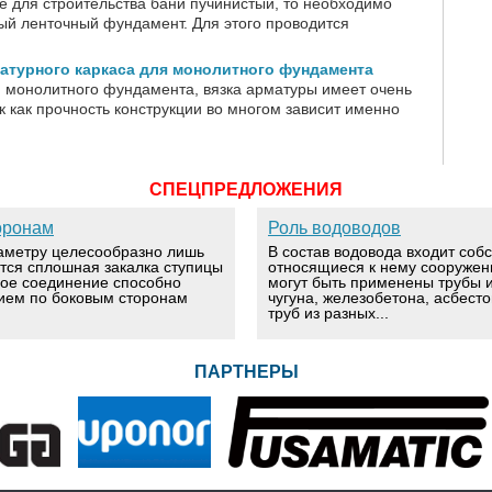
ке для строительства бани пучинистый, то необходимо
ый ленточный фундамент. Для этого проводится
атурного каркаса для монолитного фундамента
и монолитного фундамента, вязка арматуры имеет очень
к как прочность конструкции во многом зависит именно
СПЕЦПРЕДЛОЖЕНИЯ
оронам
Роль водоводов
аметру целесообразно лишь
В состав водовода входит соб
ется сплошная закалка ступицы
относящиеся к нему сооружен
вое соединение способно
могут быть применены трубы и
ием по боковым сторонам
чугуна, железобетона, асбест
труб из разных...
ПАРТНЕРЫ