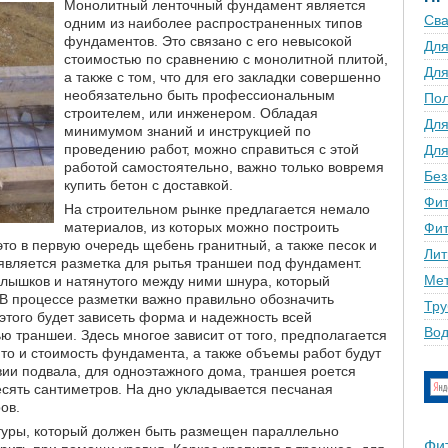
Монолитный ленточный фундамент является
Сва
одним из наиболее распространенных типов
фундаментов. Это связано с его невысокой
Для
стоимостью по сравнению с монолитной плитой,
Для
а также с том, что для его закладки совершенно
необязательно быть профессиональным
По
строителем, или инженером. Обладая
Для
минимумом знаний и инструкцией по
проведению работ, можно справиться с этой
Для
работой самостоятельно, важно только вовремя
Без
купить бетон с доставкой.
Фит
На строительном рынке предлагается немало
материалов, из которых можно построить
Фит
то в первую очередь щебень гранитный, а также песок и
Лит
 является разметка для рытья траншеи под фундамент.
Мет
лышков и натянутого между ними шнура, который
 В процессе разметки важно правильно обозначить
Тру
 этого будет зависеть форма и надежность всей
Вод
ью траншеи. Здесь многое зависит от того, предполагается
, то и стоимость фундамента, а также объемы работ будут
вии подвала, для одноэтажного дома, траншея роется
есять сантиметров. На дно укладывается песчаная
ов.
атуры, который должен быть размещен параллельно
Фи