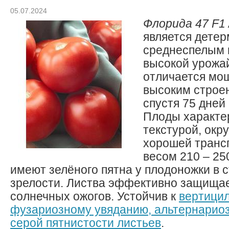
05.07.2024
Флорида 47 F1 /
является дете
среднеспелым 
высокой урожа
отличается мо
высоким строе
спустя 75 дней
Плоды характе
текстурой, окр
хорошей транс
весом 210 – 25
имеют зелёного пятна у плодоножки в 
зрелости. Листва эффективно защищае
солнечных ожогов. Устойчив к
вертици
фузариозному увяданию, альтернариоз
серой пятнистости листьев
.