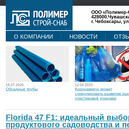
ООО «Полимер-
428000,Чувашск
г. Чебоксары, ул
О КОМПАНИИ
НОВОСТИ
ОТЗ
КАРТА САЙТА
16.07.2026
12.04.2020
Обсадные трубы
Коронавирус может
стимулировать развитие ры
пластиковой упаковки
Florida 47 F1: идеальный выбо
продуктового садоводства и п