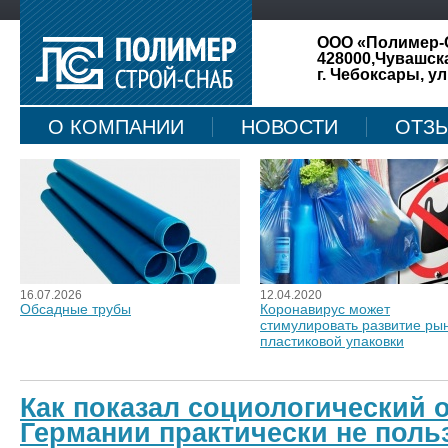
ООО «Полимер-
428000,Чувашск
г. Чебоксары, ул
О КОМПАНИИ
НОВОСТИ
ОТЗ
КАРТА САЙТА
16.07.2026
12.04.2020
Обсадные трубы
Коронавирус может
стимулировать развитие ры
пластиковой упаковки
Как показал социологический о
Германии практически не поль