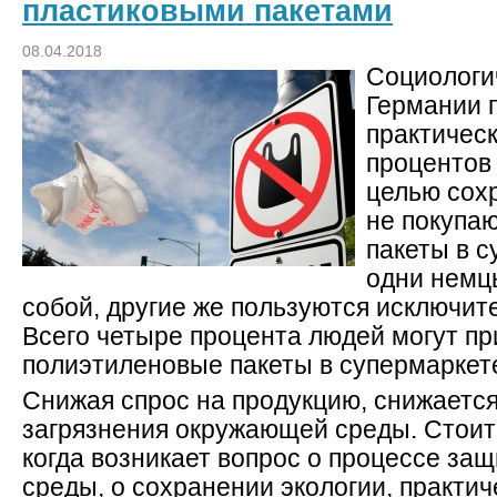
пластиковыми пакетами
08.04.2018
Социологи
Германии п
практичес
процентов 
целью сох
не покупа
пакеты в с
одни немц
собой, другие же пользуются исключит
Всего четыре процента людей могут п
полиэтиленовые пакеты в супермаркет
Снижая спрос на продукцию, снижается
загрязнения окружающей среды. Стоит 
когда возникает вопрос о процессе з
среды, о сохранении экологии, практич