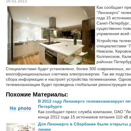
16.01.2013
Как сообщает пр
“Ленэнерго” теле
года 15 источнико
Санкт-Петербург.
существенно повы
управления всей 
Устройства телем
специалистами “Л
Невском, Кировск
Колпинском, Кал
районах Петербур
Специалистами будет установлено, более 300 современных, ин
многофункциональных счетчика электроэнергии. Так же подста
сбора информации и настроят устройства телемеханики. Одн
телемеханизации будет проведена глобальная реконструкция ис
Похожие Материалы:
В 2012 году Ленэнерго телемеханизирует п
Петербурге
Как сообщает пресс служба компании, ОАО "Ле
конца 2012 года 15 источников питания 110 кВ в
Для Ленэнерго в Сбербанке были открыты 
линии