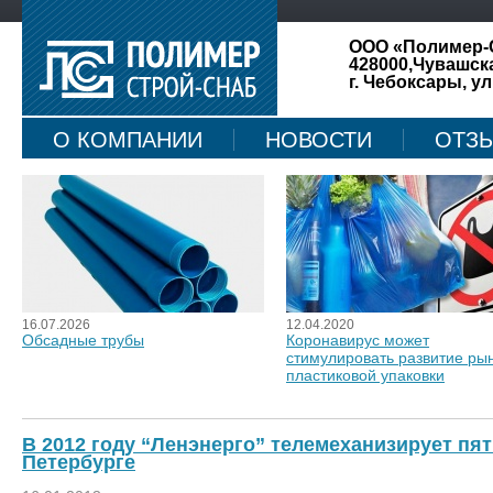
ООО «Полимер-
428000,Чувашск
г. Чебоксары, ул
О КОМПАНИИ
НОВОСТИ
ОТЗ
КАРТА САЙТА
16.07.2026
12.04.2020
Обсадные трубы
Коронавирус может
стимулировать развитие ры
пластиковой упаковки
В 2012 году “Ленэнерго” телемеханизирует пя
Петербурге