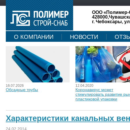
ООО «Полимер-
428000,Чувашск
г. Чебоксары, ул
О КОМПАНИИ
НОВОСТИ
ОТЗ
КАРТА САЙТА
16.07.2026
12.04.2020
Обсадные трубы
Коронавирус может
стимулировать развитие ры
пластиковой упаковки
Характеристики канальных ве
24.02.2014