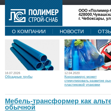
ООО «Полимер-
428000,Чувашск
г. Чебоксары, ул
О КОМПАНИИ
НОВОСТИ
ОТЗ
КАРТА САЙТА
16.07.2026
12.04.2020
Обсадные трубы
Коронавирус может
стимулировать развитие ры
пластиковой упаковки
Мебель-трансформер как альт
обычной