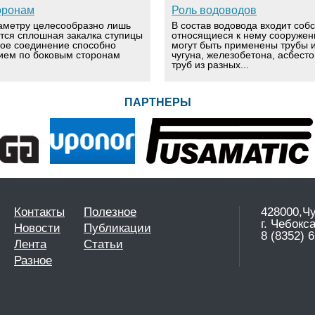
оронам
Роль водоводов
аметру целесообразно лишь
В состав водовода входит соб
ется сплошная закалка ступицы
относящиеся к нему сооружен
вое соединение способно
могут быть применены трубы и
ием по боковым сторонам
чугуна, железобетона, асбест
труб из разных...
ПАРТНЕРЫ
Контакты
Полезное
428000,Ч
г. Чебокс
Новости
Публикации
8 (8352) 6
Лента
Статьи
Разное