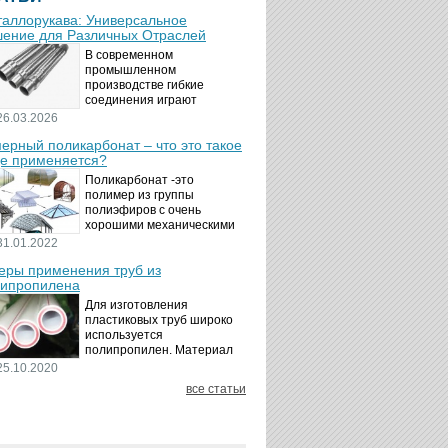
аллорукава: Универсальное
ение для Различных Отраслей
В современном
промышленном
производстве гибкие
соединения играют
ключевую роль в
26.03.2026
обеспечении надёжности и
ерный поликарбонат – что это такое
безопасности
де применяется?
технологических процессов.
Металлорукава
Поликарбонат -это
представляют собой
полимер из группы
универсальные...
полиэфиров с очень
хорошими механическими
свойствами.
31.01.2022
Термопластичный,
ры применения труб из
аморфный, с хорошей
ипропилена
ударной вязкостью и
высокой прозрачностью
Для изготовления
материал идеально
пластиковых труб широко
подходит для...
используется
полипропилен. Материал
является хорошим
25.10.2020
диэлектриком. Он
все статьи
невосприимчив к коррозии,
отличается стойкостью к
воздействию щелочей,
минеральных...