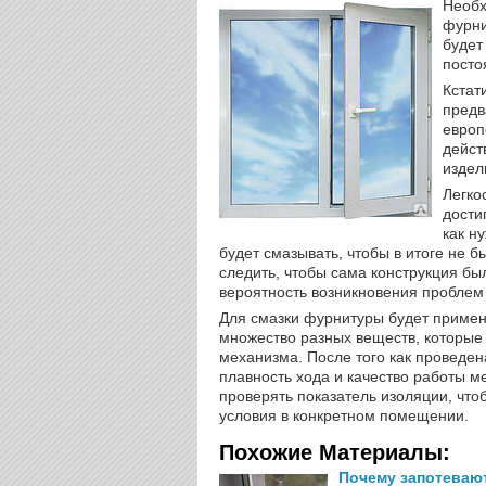
Необх
фурни
будет
посто
Кстат
предв
европ
дейст
издел
Легко
дости
как н
будет смазывать, чтобы в итоге не б
следить, чтобы сама конструкция был
вероятность возникновения проблем 
Для смазки фурнитуры будет применя
множество разных веществ, которые 
механизма. После того как проведен
плавность хода и качество работы м
проверять показатель изоляции, чт
условия в конкретном помещении.
Похожие Материалы:
Почему запотеваю