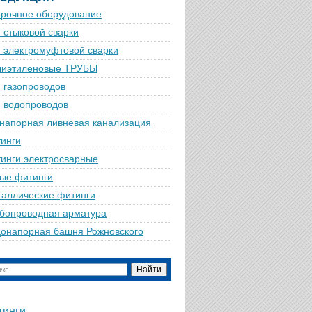
рочное оборудование
 стыковой сварки
 электромуфтовой сварки
лиэтиленовые ТРУБЫ
 газопроводов
 водопроводов
напорная ливневая канализация
инги
инги электросварные
ые фитинги
аллические фитинги
бопроводная арматура
онапорная башня Рожновского
тинги