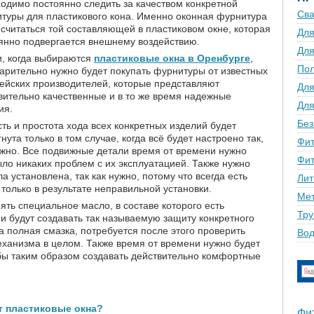
одимо постоянно следить за качеством конкретной
Сва
туры для пластикового кона. Именно оконная фурнитура
 считаться той составляющей в пластиковом окне, которая
Для
янно подвергается внешнему воздействию.
Для
и, когда выбираются
пластиковые окна в Оренбурге
,
По
арительно нужно будет покупать фурнитуры от известных
ейских производителей, которые представляют
Для
вительно качественные и в то же время надежные
Для
ия.
Без
сть и простота хода всех конкретных изделий будет
гнута только в том случае, когда всё будет настроено так,
Фит
ужно. Все подвижные детали время от времени нужно
Фит
ыло никаких проблем с их эксплуатацией. Также нужно
а установлена, так как нужно, потому что всегда есть
Лит
только в результате неправильной установки.
Мет
ть специальное масло, в составе которого есть
Тру
и будут создавать так называемую защиту конкретного
а полная смазка, потребуется после этого проверить
Вод
еханизма в целом. Также время от времени нужно будет
обы таким образом создавать действительно комфортные
т пластиковые окна?
Фи