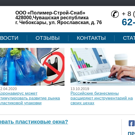
+ 8 
ООО «Полимер-Строй-Снаб»
428000,Чувашская республика
62
г. Чебоксары, ул. Ярославская, д. 76
ВОСТИ
ОТЗЫВЫ
КОНТАКТЫ
СТА
12.04.2020
13.10.2019
Коронавирус может
Российские бизнесмены
стимулировать развитие рынка
расширяют инструментарий на
пластиковой упаковки
своих цехах
овать пластиковые окна?
ПР