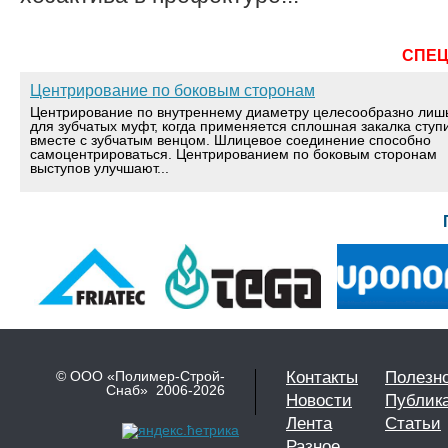
СПЕ
Центрирование по боковым сторонам
Центрирование по внутреннему диаметру целесообразно лиш
для зубчатых муфт, когда применяется сплошная закалка ступ
вместе с зубчатым венцом. Шлицевое соединение способно
самоцентрироваться. Центрированием по боковым сторонам
выступов улучшают...
© ООО «Полимер-Строй-
Контакты
Полезн
Снаб» 2006-2026
Новости
Публик
Лента
Статьи
Разное