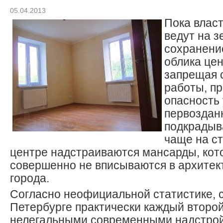
05.04.2013
Пока влас
ведут на з
сохранени
облика цен
запрещая 
работы, про
опасность
первоздан
подкрадыва
чаще на с
центре надстраиваются мансарды, кото
совершенно не вписываются в архите
города.
Согласно неофициальной статистике, с
Петербурге практически каждый второ
нелегальными современными надстро