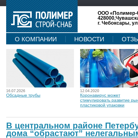
ООО «Полимер-
428000,Чувашск
г. Чебоксары, ул
О КОМПАНИИ
НОВОСТИ
ОТЗ
КАРТА САЙТА
16.07.2026
12.04.2020
Обсадные трубы
Коронавирус может
стимулировать развитие ры
пластиковой упаковки
В центральном районе Петерб
дома “обрастают” нелегальны