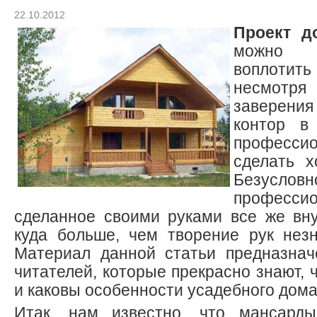
22.10.2012
Проект д
можно 
воплотить
несмотря
заверени
контор в
профес
сделать х
Безусло
професси
сделанное своими руками все же вн
куда больше, чем творение рук незн
Материал данной статьи предназнач
читателей, которые прекрасно знают, 
и каковы особенности усадебного дома
Итак, нам известно, что мансард