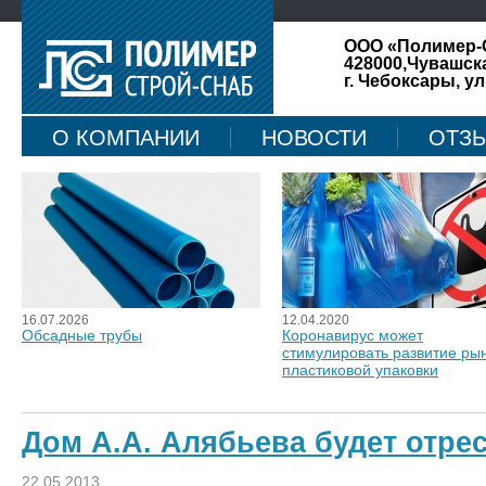
ООО «Полимер-
428000,Чувашск
г. Чебоксары, ул
О КОМПАНИИ
НОВОСТИ
ОТЗ
КАРТА САЙТА
16.07.2026
12.04.2020
Обсадные трубы
Коронавирус может
стимулировать развитие ры
пластиковой упаковки
Дом А.А. Алябьева будет отре
22.05.2013