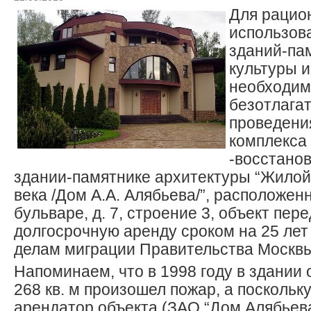
Для рацио
использов
зданий-па
культуры и
необходим
безотлага
проведени
комплекса
-восстано
здании-памятнике архитектуры “Жилой
века /Дом А.А. Алябьева/”, расположен
бульваре, д. 7, строение 3, объект пер
долгосрочную аренду сроком на 25 лет
делам миграции Правительства Москвы
Напоминаем, что в 1998 году в здании
268 кв. м произошел пожар, а поскольк
арендатор объекта (ЗАО “Дом Алябьева