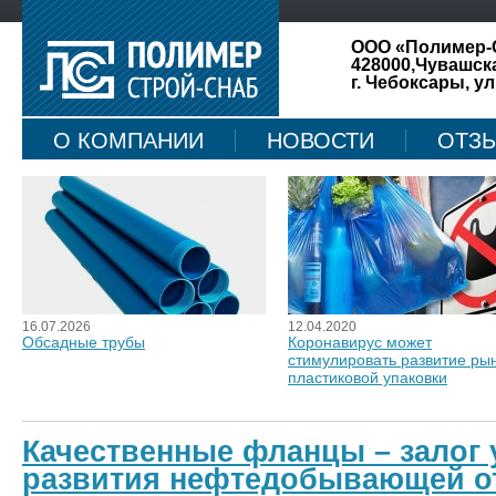
ООО «Полимер-
428000,Чувашск
г. Чебоксары, ул
О КОМПАНИИ
НОВОСТИ
ОТЗ
КАРТА САЙТА
16.07.2026
12.04.2020
Обсадные трубы
Коронавирус может
стимулировать развитие ры
пластиковой упаковки
Качественные фланцы – залог
развития нефтедобывающей о