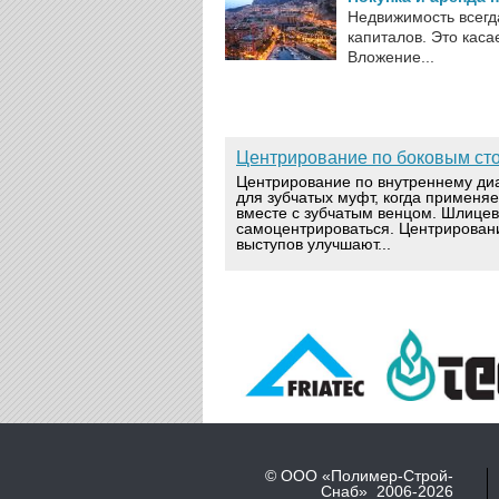
Недвижимость всегд
капиталов. Это каса
Вложение...
Центрирование по боковым ст
Центрирование по внутреннему ди
для зубчатых муфт, когда применя
вместе с зубчатым венцом. Шлице
самоцентрироваться. Центрирован
выступов улучшают...
© ООО «Полимер-Строй-
Снаб» 2006-2026