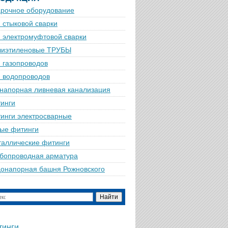
рочное оборудование
 стыковой сварки
 электромуфтовой сварки
лиэтиленовые ТРУБЫ
 газопроводов
 водопроводов
напорная ливневая канализация
инги
инги электросварные
ые фитинги
аллические фитинги
бопроводная арматура
онапорная башня Рожновского
тинги