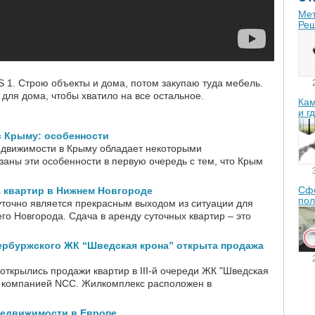
Мет
Реш
S 1. Строю объекты и дома, потом закупаю туда мебель.
для дома, чтобы хватило на все остальное.
Кам
и г
в Крыму: особенности
едвижимости в Крыму обладает некоторыми
заны эти особенности в первую очередь с тем, что Крым
Сфе
а квартир в Нижнем Новгороде
пол
уточно является прекрасным выходом из ситуации для
го Новгорода. Сдача в аренду суточных квартир – это
етербуржского ЖК “Шведская крона” открыта продажа
открылись продажи квартир в III-й очереди ЖК "Шведская
о компанией NCC. Жилкомплекс расположен в
недвижимости в Европе