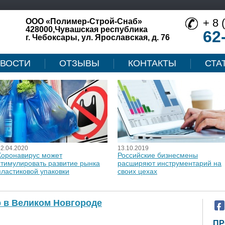
+ 8 
ООО «Полимер-Строй-Снаб»
428000,Чувашская республика
62
г. Чебоксары, ул. Ярославская, д. 76
ВОСТИ
ОТЗЫВЫ
КОНТАКТЫ
СТА
12.04.2020
13.10.2019
Коронавирус может
Российские бизнесмены
стимулировать развитие рынка
расширяют инструментарий на
пластиковой упаковки
своих цехах
р в Великом Новгороде
ПР