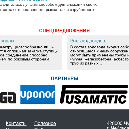
а считалась лучшим способом для вложения своих
ется как отечественного рынка, так и зарубежного.
СПЕЦПРЕДЛОЖЕНИЯ
оронам
Роль водоводов
аметру целесообразно лишь
В состав водовода входит соб
ется сплошная закалка ступицы
относящиеся к нему сооружен
вое соединение способно
могут быть применены трубы и
ием по боковым сторонам
чугуна, железобетона, асбест
труб из разных...
ПАРТНЕРЫ
Контакты
Полезное
428000,Ч
г. Чебокс