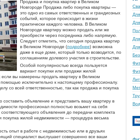
Продажа и покупка квартир в Великом
Сва
Новгороде Продажа либо покупка квартиры —
это одно из самых ответственных и грандиозных
Для
событий, которое происходит в жизни
Для
практически каждого человека. В Великом
Новгороде квартиру можно продать или же
По
приобрести через посредника либо напрямую.
Для
Следует отметить, что сегодня продажа квартир
в Великом Новгороде (
подробнее
) возможна
Для
даже в еще доме, который только возводится, по
Без
соглашениям долевого участия в строительстве.
Фит
Особой популярностью всегда пользуется
вариант покупки или продажи жилой
Фит
к если вы намерены продать квартиру в Великом
Лит
за помощью исключительно к настоящему профессионалу.
Мет
делу со всей ответственностью, так как продажа и покупка
Тру
 составить объявление и представить вашу квартиру в
Вод
одимости профессионал полностью возьмет на себя
 соответствующего объявления до передачи комплекта
и покупка жилой недвижимости — процедура весьма
есть опыт в работе с недвижимостью или в друзьях
тоящий специалист выслушает совершенно все ваши
Фи