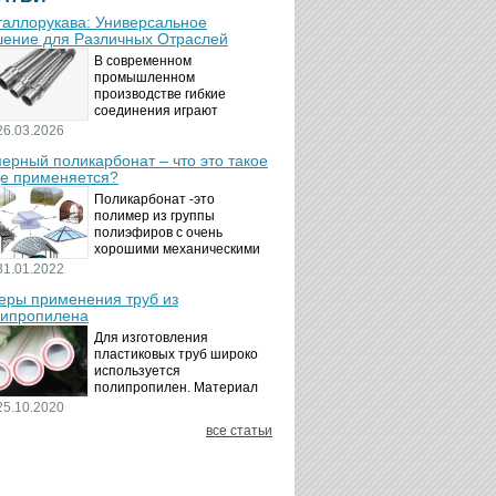
аллорукава: Универсальное
ение для Различных Отраслей
В современном
промышленном
производстве гибкие
соединения играют
ключевую роль в
26.03.2026
обеспечении надёжности и
ерный поликарбонат – что это такое
безопасности
де применяется?
технологических процессов.
Металлорукава
Поликарбонат -это
представляют собой
полимер из группы
универсальные...
полиэфиров с очень
хорошими механическими
свойствами.
31.01.2022
Термопластичный,
ры применения труб из
аморфный, с хорошей
ипропилена
ударной вязкостью и
высокой прозрачностью
Для изготовления
материал идеально
пластиковых труб широко
подходит для...
используется
полипропилен. Материал
является хорошим
25.10.2020
диэлектриком. Он
все статьи
невосприимчив к коррозии,
отличается стойкостью к
воздействию щелочей,
минеральных...