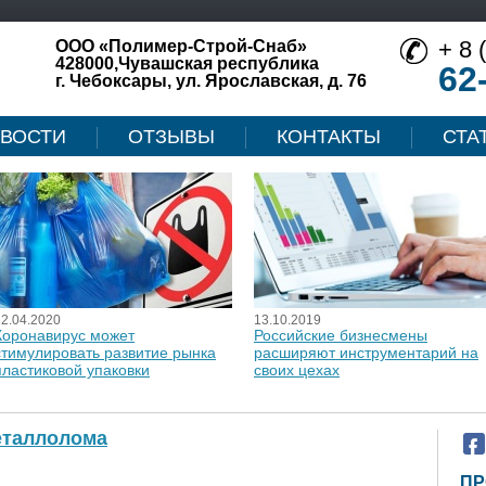
+ 8 
ООО «Полимер-Строй-Снаб»
428000,Чувашская республика
62
г. Чебоксары, ул. Ярославская, д. 76
ВОСТИ
ОТЗЫВЫ
КОНТАКТЫ
СТА
12.04.2020
13.10.2019
Коронавирус может
Российские бизнесмены
стимулировать развитие рынка
расширяют инструментарий на
пластиковой упаковки
своих цехах
металлолома
ПР