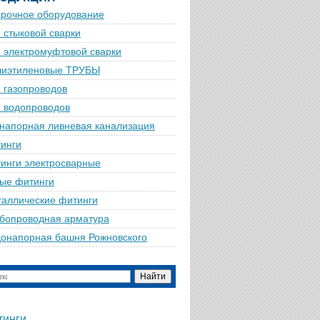
рочное оборудование
 стыковой сварки
 электромуфтовой сварки
лиэтиленовые ТРУБЫ
 газопроводов
 водопроводов
напорная ливневая канализация
инги
инги электросварные
ые фитинги
аллические фитинги
бопроводная арматура
онапорная башня Рожновского
тинги