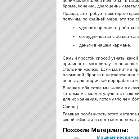
ценимых металлов являются, в таком 
Кроме, конечно, драгоценных металло
Правда, это требует некоторого вре
получим, по крайней мере, эти три с
удовлетворение от работы 
сотрудничество в области э
деньги в нашем кармане.
Самый простой способ узнать, какой 
прилипает к материалу, то он являет
сталь или железо. Если магнит не пр
алюминий, бронза и нержавеющая ст
ценны для вторичной переработки и 
В нашем обществе мы живем в окру
которых мы можем улучшить свою ли
для их хранения, потому что чем б
Свинец
Главная особенность этого металла в
своей гибкости из него можно делат
Похожие Материалы:
Мощные неодимовы