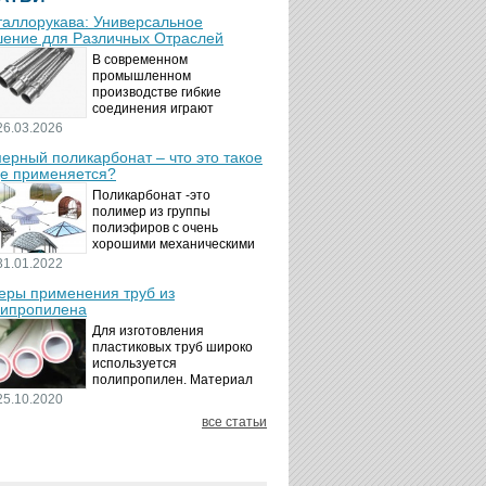
аллорукава: Универсальное
ение для Различных Отраслей
В современном
промышленном
производстве гибкие
соединения играют
ключевую роль в
26.03.2026
обеспечении надёжности и
ерный поликарбонат – что это такое
безопасности
де применяется?
технологических процессов.
Металлорукава
Поликарбонат -это
представляют собой
полимер из группы
универсальные...
полиэфиров с очень
хорошими механическими
свойствами.
31.01.2022
Термопластичный,
ры применения труб из
аморфный, с хорошей
ипропилена
ударной вязкостью и
высокой прозрачностью
Для изготовления
материал идеально
пластиковых труб широко
подходит для...
используется
полипропилен. Материал
является хорошим
25.10.2020
диэлектриком. Он
все статьи
невосприимчив к коррозии,
отличается стойкостью к
воздействию щелочей,
минеральных...