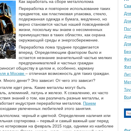
Как заработать на сборе металлолома
Сва
Переработка и повторное использование таких
Для
предметов, как пластиковая упаковка, стекло,
подержанная одежда и бумага, медленно, но
Для
верно становится частью нашей повседневной
По
жизни, поскольку мы знаем о несомненных
преимуществах в таких областях, как охрана
Для
окружающей среды и энергосбережение.
Для
Переработка лома труднее продвигается
Без
вперед. Определяющим фактором было и
остается незнание значительной частью мелких
Фит
предпринимателей и частных граждан
Фит
риносит обществу в целом и, особенно, карману
еля в Москве
– отличная возможность для такиз граждан.
Лит
 Много денег? Это зависит. От чего это зависит?
Мет
еталле идет речь. Какие металлы могут быть
Тру
ль, алюминий, латунь и железо. К сожалению, их часто
Вод
ствия знаний о том, как различать разные металлы, и
работает индустрия переработки металлов.
Прием
оходами увлеченных любителей этого занятия.
таллолома: черный и цветной. Определение наличия или
вильная сортировка – первый и самый важный шаг перед
но котировкам на февраль 2015 года, одними из наиболее
Фи