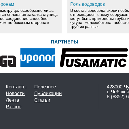
оронам
Роль водоводов
аметру целесообразно лишь
В состав водовода входит соб
ется сплошная закалка ступицы
относящиеся к нему сооружен
вое соединение способно
могут быть применены трубы и
ием по боковым сторонам
чугуна, железобетона, асбест
труб из разных...
ПАРТНЕРЫ
Контакты
Полезное
428000,Ч
г. Чебокс
Новости
Публикации
8 (8352) 6
Лента
Статьи
Разное