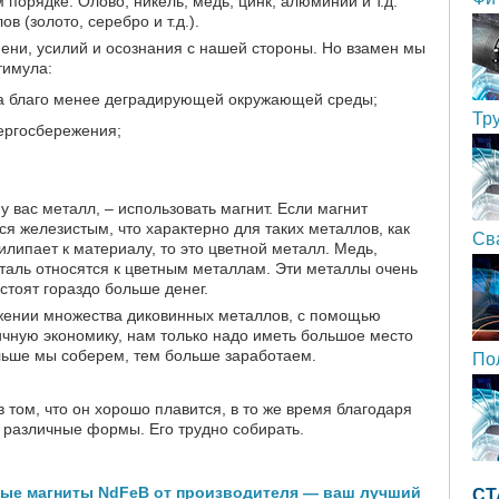
порядке: Олово, никель, медь, цинк, алюминий и т.д.
в (золото, серебро и т.д.).
мени, усилий и осознания с нашей стороны. Но взамен мы
тимула:
на благо менее деградирующей окружающей среды;
Тр
нергосбережения;
у вас металл, – использовать магнит. Если магнит
ся железистым, что характерно для таких металлов, как
Св
илипает к материалу, то это цветной металл. Медь,
аль относятся к цветным металлам. Эти металлы очень
стоят гораздо больше денег.
жении множества диковинных металлов, с помощью
чную экономику, нам только надо иметь большое место
ольше мы соберем, тем больше заработаем.
По
 том, что он хорошо плавится, в то же время благодаря
ь различные формы. Его трудно собирать.
е магниты NdFeB от производителя — ваш лучший
СТ