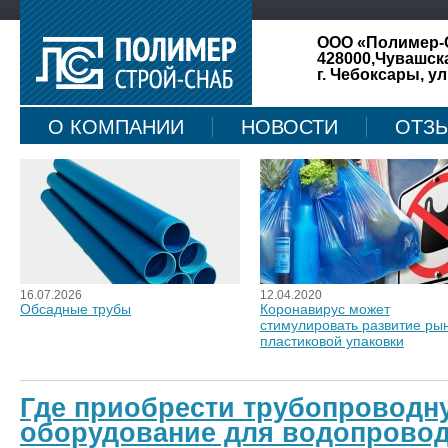
ООО «Полимер-
428000,Чувашск
г. Чебоксары, ул
О КОМПАНИИ
НОВОСТИ
ОТЗ
КАРТА САЙТА
16.07.2026
12.04.2020
Обсадные трубы
Коронавирус может
стимулировать развитие ры
пластиковой упаковки
Где приобрести трубопроводн
оборудование для водопровод