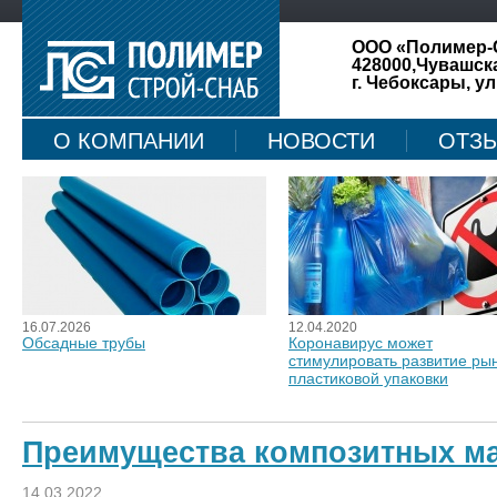
ООО «Полимер-
428000,Чувашск
г. Чебоксары, ул
О КОМПАНИИ
НОВОСТИ
ОТЗ
КАРТА САЙТА
16.07.2026
12.04.2020
Обсадные трубы
Коронавирус может
стимулировать развитие ры
пластиковой упаковки
Преимущества композитных м
14.03.2022