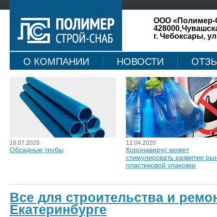
ООО «Полимер-
428000,Чувашск
г. Чебоксары, ул
О КОМПАНИИ
НОВОСТИ
ОТЗ
КАРТА САЙТА
16.07.2026
12.04.2020
Обсадные трубы
Коронавирус может
стимулировать развитие ры
пластиковой упаковки
Все для строительства и ремо
Екатеринбурге