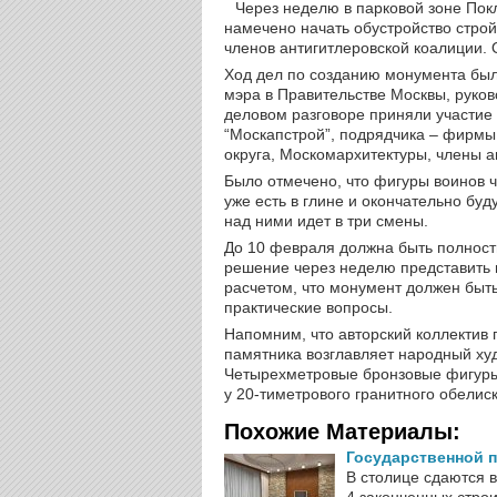
Через неделю в парковой зоне Пок
намечено начать обустройство стро
членов антигитлеровской коалиции. 
Ход дел по созданию монумента был
мэра в Правительстве Москвы, руко
деловом разговоре приняли участие 
“Москапстрой”, подрядчика – фирмы
округа, Москомархитектуры, члены а
Было отмечено, что фигуры воинов 
уже есть в глине и окончательно бу
над ними идет в три смены.
До 10 февраля должна быть полност
решение через неделю представить 
расчетом, что монумент должен быть
практические вопросы.
Напомним, что авторский коллектив
памятника возглавляет народный х
Четырехметровые бронзовые фигуры 
у 20-тиметрового гранитного обелис
Похожие Материалы:
Государственной п
В столице сдаются 