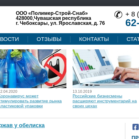
+ 8 
ООО «Полимер-Строй-Снаб»
428000,Чувашская республика
62
г. Чебоксары, ул. Ярославская, д. 76
ВОСТИ
ОТЗЫВЫ
КОНТАКТЫ
СТА
12.04.2020
13.10.2019
Коронавирус может
Российские бизнесмены
стимулировать развитие рынка
расширяют инструментарий на
пластиковой упаковки
своих цехах
ржав у обелиска
ПР