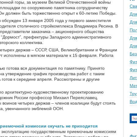
лонной горы, за музеем Великой Отечественной войны
Сва
йплощадки по сооружению памятника сотрудничеству
Он должен быть торжественно открыт к 60-летию Победы.
Для
 обсужден 13 января 2005 года у первого заместителя
Для
водителя столичного стройкомплекса Владимира Ресина.
В
По
представители заказчика – акционерного общества
 “Дормост”, префектуры Западного административного
Для
вторского коллектива.
Для
четырех держав – СССР, США, Великобритании и Франции
Без
дут исполнены в мягком материале к 15 февраля. Работа
Фит
ью готова вся документация по памятнику. Принято
Фит
на утверждение график производства работ с таким
Лит
 готов к середине апреля. Рассмотрены и другие
Мет
 по архитектурно-художественному проектированию
Тру
удожник России профессор Михаил Переяславец.
Вод
воинов четырех держав – членов коалиции будут стоять
ка, увенчанного эмблемой ООН.
риемочной комиссии скучать не приходится
в эксплуатацию государственным приемочным комиссиям
Фи