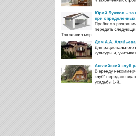
4 законченных стро
Юрий Лужков – за 
при определенных
Проблема разгранич
передать следующим
Так заявил мэр...
Дом А.А. Алябьева
Для рационального 
культуры и, учитыва
Английский клуб р
В аренду некоммерч
клуб" передано зда
усадьбы 1-й...