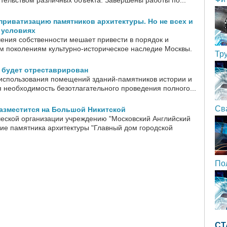
ительством различных объекта. Завершены работы по...
приватизацию памятников архитектуры. Но не всех и
 условиях
ения собственности мешает привести в порядок и
 поколениям культурно-историческое наследие Москвы.
Тр
 будет отреставрирован
использования помещений зданий-памятников истории и
я необходимость безотлагательного проведения полного...
Св
азместится на Большой Никитской
еской организации учреждению "Московский Английский
ние памятника архитектуры "Главный дом городской
По
СТ