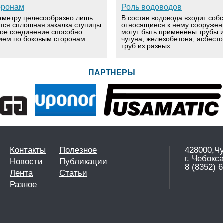
оронам
Роль водоводов
аметру целесообразно лишь
В состав водовода входит соб
ется сплошная закалка ступицы
относящиеся к нему сооружен
вое соединение способно
могут быть применены трубы и
ием по боковым сторонам
чугуна, железобетона, асбест
труб из разных...
ПАРТНЕРЫ
Контакты
Полезное
428000,Ч
г. Чебокс
Новости
Публикации
8 (8352) 6
Лента
Статьи
Разное