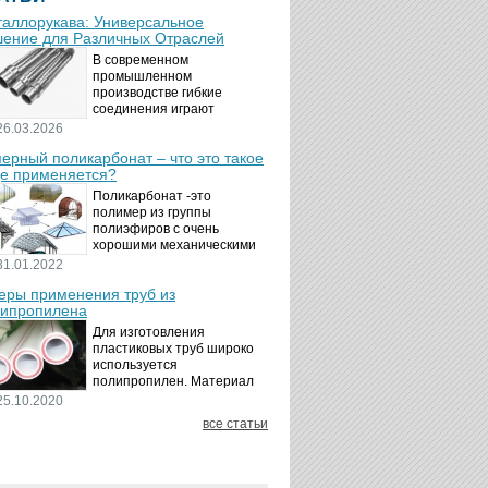
аллорукава: Универсальное
ение для Различных Отраслей
В современном
промышленном
производстве гибкие
соединения играют
ключевую роль в
26.03.2026
обеспечении надёжности и
ерный поликарбонат – что это такое
безопасности
де применяется?
технологических процессов.
Металлорукава
Поликарбонат -это
представляют собой
полимер из группы
универсальные...
полиэфиров с очень
хорошими механическими
свойствами.
31.01.2022
Термопластичный,
ры применения труб из
аморфный, с хорошей
ипропилена
ударной вязкостью и
высокой прозрачностью
Для изготовления
материал идеально
пластиковых труб широко
подходит для...
используется
полипропилен. Материал
является хорошим
25.10.2020
диэлектриком. Он
все статьи
невосприимчив к коррозии,
отличается стойкостью к
воздействию щелочей,
минеральных...