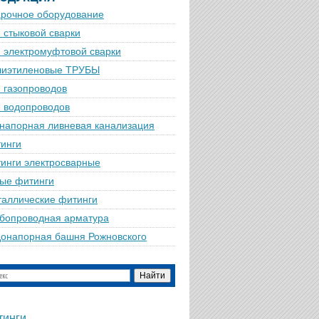
рочное оборудование
 стыковой сварки
 электромуфтовой сварки
лиэтиленовые ТРУБЫ
 газопроводов
 водопроводов
напорная ливневая канализация
инги
инги электросварные
ые фитинги
аллические фитинги
бопроводная арматура
онапорная башня Рожновского
тинги