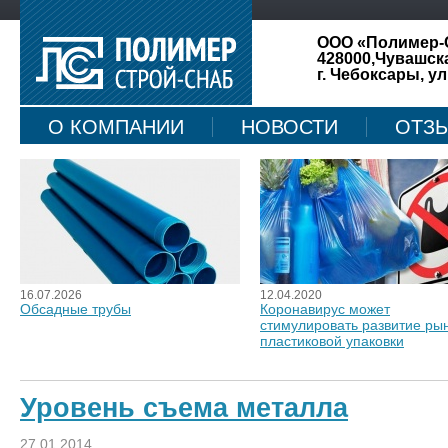
ООО «Полимер-
428000,Чувашск
г. Чебоксары, ул
О КОМПАНИИ
НОВОСТИ
ОТЗ
КАРТА САЙТА
16.07.2026
12.04.2020
Обсадные трубы
Коронавирус может
стимулировать развитие ры
пластиковой упаковки
Уровень съема металла
27.01.2014