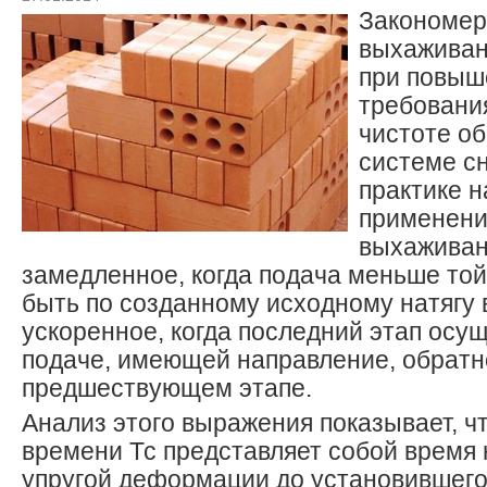
Закономер
выхаживан
при повы
требования
чистоте о
системе сн
практике н
применени
выхаживани
замедленное, когда подача меньше той
быть по созданному исходному натягу в
ускоренное, когда последний этап осу
подаче, имеющей направление, обратн
предшествующем этапе.
Анализ этого выражения показывает, ч
времени Тс представляет собой время
упругой деформации до установившего