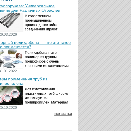
аллорукава: Универсальное
ение для Различных Отраслей
В современном
промышленном
производстве гибкие
соединения играют
ключевую роль в
26.03.2026
обеспечении надёжности и
ерный поликарбонат – что это такое
безопасности
де применяется?
технологических процессов.
Металлорукава
Поликарбонат -это
представляют собой
полимер из группы
универсальные...
полиэфиров с очень
хорошими механическими
свойствами.
31.01.2022
Термопластичный,
ры применения труб из
аморфный, с хорошей
ипропилена
ударной вязкостью и
высокой прозрачностью
Для изготовления
материал идеально
пластиковых труб широко
подходит для...
используется
полипропилен. Материал
является хорошим
25.10.2020
диэлектриком. Он
все статьи
невосприимчив к коррозии,
отличается стойкостью к
воздействию щелочей,
минеральных...