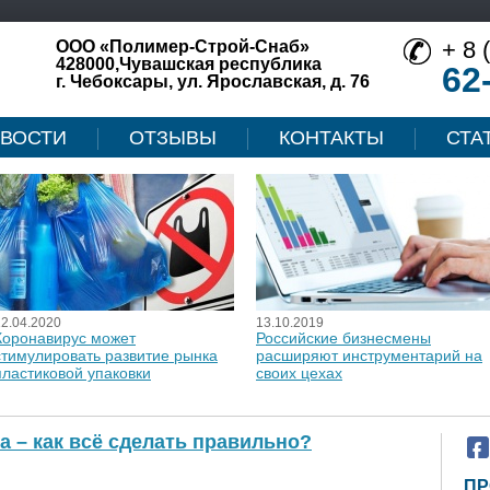
+ 8 
ООО «Полимер-Строй-Снаб»
428000,Чувашская республика
62
г. Чебоксары, ул. Ярославская, д. 76
ВОСТИ
ОТЗЫВЫ
КОНТАКТЫ
СТА
12.04.2020
13.10.2019
Коронавирус может
Российские бизнесмены
стимулировать развитие рынка
расширяют инструментарий на
пластиковой упаковки
своих цехах
 – как всё сделать правильно?
ПР