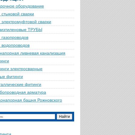
рочное оборудование
 стыковой сварки
 электромуфтовой сварки
лиэтиленовые ТРУБЫ
 газопроводов
 водопроводов
напорная ливневая канализация
инги
инги электросварные
ые фитинги
аллические фитинги
бопроводная арматура
онапорная башня Рожновского
тинги