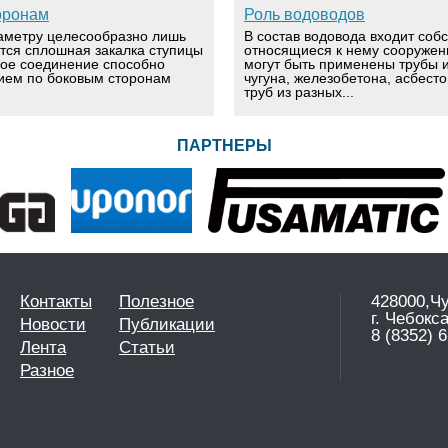
оронам
Роль водоводов
аметру целесообразно лишь
В состав водовода входит соб
ется сплошная закалка ступицы
относящиеся к нему сооружен
вое соединение способно
могут быть применены трубы и
ием по боковым сторонам
чугуна, железобетона, асбест
труб из разных...
ПАРТНЕРЫ
Контакты
Полезное
428000,Ч
г. Чебокс
Новости
Публикации
8 (8352) 6
Лента
Статьи
Разное