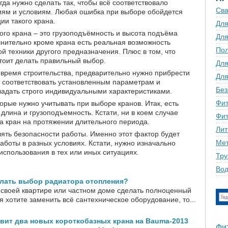
да нужно сделать так, чтобы всё соответствовало
Сва
иям и условиям. Любая ошибка при выборе обойдется
ии такого крана.
Для
ого крана – это грузоподъёмность и высота подъёма
Для
нительно кроме крана есть реальная возможность
По
й техники другого предназначения. Плюс в том, что
 стоит делать правильный выбор.
Для
 время строительства, предварительно нужно прибрести
Для
т соответствовать установленным параметрам и
Без
ладать строго индивидуальными характеристиками.
Фит
орые нужно учитывать при выборе кранов. Итак, есть
 длина и грузоподъемность. Кстати, ни в коем случае
Фит
на кран на протяжении длительного периода.
Лит
ять безопасности работы. Именно этот фактор будет
Мет
аботы в разных условиях. Кстати, нужно изначально
использования в тех или иных ситуациях.
Тру
Вод
елать выбор радиатора отопления?
 своей квартире или частном доме сделать полноценный
мя хотите заменить всё сантехническое оборудование, то...
вит два новых короткобазных крана на Bauma-2013
Фи