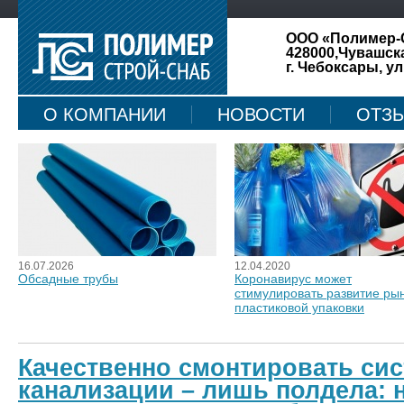
ООО «Полимер-
428000,Чувашск
г. Чебоксары, ул
О КОМПАНИИ
НОВОСТИ
ОТЗ
КАРТА САЙТА
16.07.2026
12.04.2020
Обсадные трубы
Коронавирус может
стимулировать развитие ры
пластиковой упаковки
Качественно смонтировать си
канализации – лишь полдела: