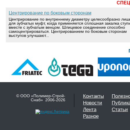
СПЕ
Центрирование по боковым сторонам
Центрирование по внутреннему диаметру целесообразно лиш
для зубчатых муфт, когда применяется сплошная закалка ступ
вместе с зубчатым венцом. Шлицевое соединение способно
самоцентрироваться. Центрированием по боковым сторонам
выступов улучшают...
© ООО «Полимер-Строй-
Контакты
Полезн
Снаб» 2006-2026
Новости
Публик
Лента
Статьи
Разное