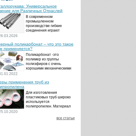
аллорукава: Универсальное
ение для Различных Отраслей
В современном
промышленном
производстве гибкие
соединения играют
ключевую роль в
26.03.2026
обеспечении надёжности и
ерный поликарбонат – что это такое
безопасности
де применяется?
технологических процессов.
Металлорукава
Поликарбонат -это
представляют собой
полимер из группы
универсальные...
полиэфиров с очень
хорошими механическими
свойствами.
31.01.2022
Термопластичный,
ры применения труб из
аморфный, с хорошей
ипропилена
ударной вязкостью и
высокой прозрачностью
Для изготовления
материал идеально
пластиковых труб широко
подходит для...
используется
полипропилен. Материал
является хорошим
25.10.2020
диэлектриком. Он
все статьи
невосприимчив к коррозии,
отличается стойкостью к
воздействию щелочей,
минеральных...