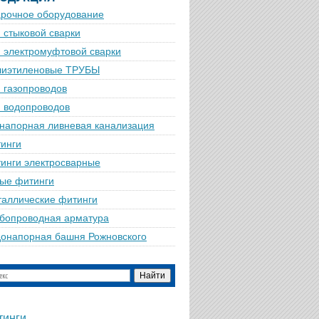
рочное оборудование
 стыковой сварки
 электромуфтовой сварки
лиэтиленовые ТРУБЫ
 газопроводов
 водопроводов
напорная ливневая канализация
инги
инги электросварные
ые фитинги
аллические фитинги
бопроводная арматура
онапорная башня Рожновского
тинги