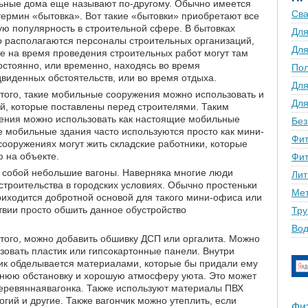
ные дома еще называют по-другому. Обычно имеется
Сва
термин «бытовка». Вот такие «бытовки» приобретают все
ю популярность в строительной сфере. В бытовках
Для
 располагаются персоналы строительных организаций,
Для
е на время проведения строительных работ могут там
остоянно, или временно, находясь во время
По
виденных обстоятельств, или во время отдыха.
Для
того, такие мобильные сооружения можно использовать и
Для
, которые поставлены перед строителями. Таким
ения можно использовать как настоящие мобильные
Без
е мобильные здания часто используются просто как мини-
Фит
 сооружениях могут жить складские работники, которые
 на объекте.
Фит
 собой небольшие вагоны. Наверняка многие люди
Лит
строительства в городских условиях. Обычно простеньки
Мет
риходится добротной основой для такого мини-офиса или
твии просто обшить данное обустройство
Тру
Вод
того, можно добавить обшивку ДСП или оргалита. Можно
зовать пластик или гипсокартонные панели. Внутри
ик обделывается материалами, которые бы придали ему
юю обстановку и хорошую атмосферу уюта. Это может
еревяннаявагонка. Также используют материалы ПВХ
огий и другие. Также вагончик можно утеплить, если
Фи