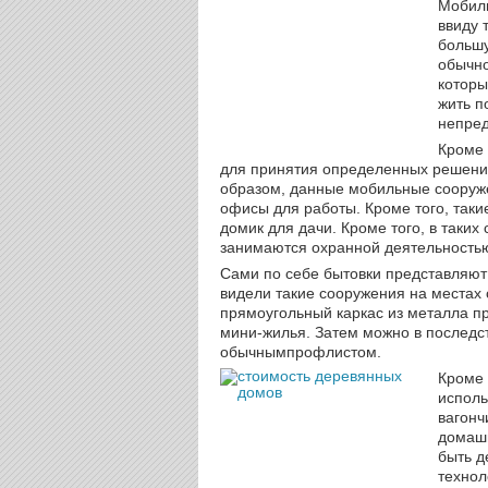
Мобиль
ввиду 
большу
обычно
которы
жить п
непред
Кроме 
для принятия определенных решений
образом, данные мобильные сооруж
офисы для работы. Кроме того, таки
домик для дачи. Кроме того, в таких
занимаются охранной деятельностью
Сами по себе бытовки представляют
видели такие сооружения на местах 
прямоугольный каркас из металла п
мини-жилья. Затем можно в последс
обычнымпрофлистом.
Кроме 
исполь
вагонч
домашн
быть д
технол