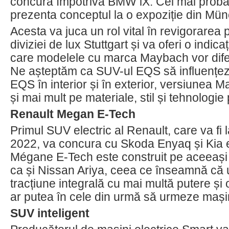
concura împotriva BMW iX. Cel mai prob
prezenta conceptul la o expoziție din Mü
Acesta va juca un rol vital în revigorarea
diviziei de lux Stuttgart și va oferi o indic
care modelele cu marca Maybach vor diferi
Ne așteptăm ca SUV-ul EQS să influențez
EQS în interior și în exterior, versiunea
și mai mult pe materiale, stil și tehnologi
Renault Megan E-Tech
Primul SUV electric al Renault, care va fi l
2022, va concura cu Skoda Enyaq și Kia 
Mégane E-Tech este construit pe aceeaș
ca și Nissan Ariya, ceea ce înseamnă că
tracțiune integrală cu mai multă putere și
ar putea în cele din urmă să urmeze mașin
SUV inteligent