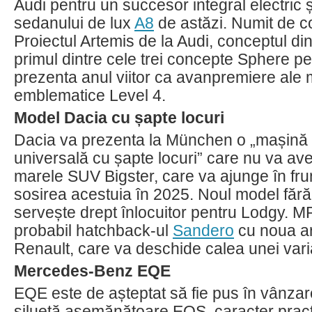
Audi pentru un succesor integral electric 
sedanului de lux
A8
de astăzi. Numit de c
Proiectul Artemis de la Audi, conceptul di
primul dintre cele trei concepte Sphere pe
prezenta anul viitor ca avanpremiere ale 
emblematice Level 4.
Model Dacia cu șapte locuri
Dacia va prezenta la München o „mașină 
universală cu șapte locuri” care nu va ave
marele SUV Bigster, care va ajunge în fru
sosirea acestuia în 2025. Noul model făr
servește drept înlocuitor pentru Lodgy. M
probabil hatchback-ul
Sandero
cu noua a
Renault, care va deschide calea unei vari
Mercedes-Benz EQE
EQE este de așteptat să fie pus în vânzar
siluetă asemănătoare EQS, caracter pract