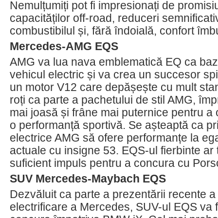
Nemulțumiți pot fi impresionați de promisi
capacităților off-road, reduceri semnificati
combustibilul și, fără îndoială, confort îmbu
Mercedes-AMG EQS
AMG va lua nava emblematică EQ ca bază
vehicul electric și va crea un succesor spir
un motor V12 care depășește cu mult sta
roți ca parte a pachetului de stil AMG, î
mai joasă și frâne mai puternice pentru a
o performanță sportivă. Se așteaptă ca pr
electrice AMG să ofere performanțe la ega
actuale cu insigne 53. EQS-ul fierbinte ar 
suficient impuls pentru a concura cu Por
SUV Mercedes-Maybach EQS
Dezvăluit ca parte a prezentării recente a 
electrificare a Mercedes, SUV-ul EQS va fi