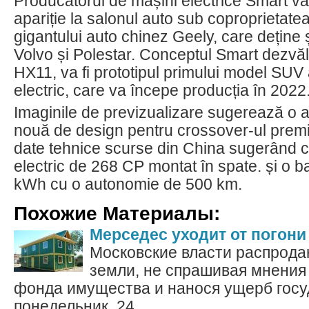
Producătorul de mașini electrice Smart va
apariție la salonul auto sub coproprietate
gigantului auto chinez Geely, care deține 
Volvo și Polestar. Conceptul Smart dezvă
HX11, va fi prototipul primului model SUV
electric, care va începe producția în 2022
Imaginile de previzualizare sugerează o 
nouă de design pentru crossover-ul premiu
date tehnice scurse din China sugerând c
electric de 268 CP montat în spate. și o 
kWh cu o autonomie de 500 km.
Похожие Материалы:
Мерседес уходит от погони
Московские власти распрод
земли, не спрашивая мнения
фонда имущества и нанося ущерб госу
понедельник, 24...