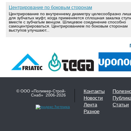
Центрирование по боковым сторонам
Центрирование по внутреннему диаметру целесообразно лиш
для зубчатых муфт, когда применяется сплошная закалка ступ
вместе с зубчатым венцом. Шлицевое соединение способно
самоцентрироваться. Центрированием по боковым сторонам
выступов улучшают...
© ООО «Полимер-Строй-
Контакты
Полезн
Снаб» 2006-2026
Новости
Публик
Лента
Статьи
Разное