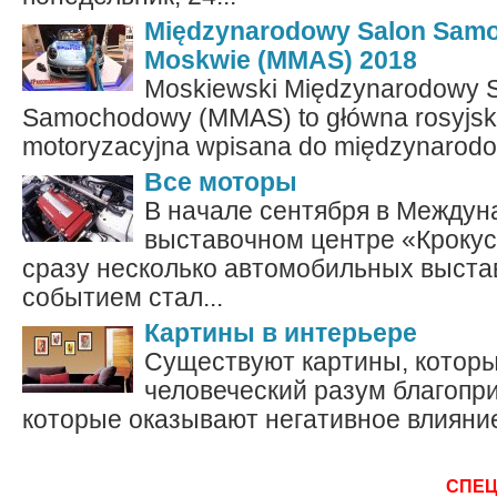
Międzynarodowy Salon Sam
Moskwie (MMAS) 2018
Moskiewski Międzynarodowy 
Samochodowy (MMAS) to główna rosyjs
motoryzacyjna wpisana do międzynarodo
Все моторы
В начале сентября в Между
выставочном центре «Крокус
сразу несколько автомобильных выста
событием стал...
Картины в интерьере
Существуют картины, которы
человеческий разум благоприя
которые оказывают негативное влияние.
СПЕ