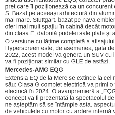
preț care îl poziționează ca un concurent 
S. Bazat pe aceeași arhitectură din alumin
mai mare. Stuttgart. bazat pe nava emblem
oferi mai mult spațiu în cabină decât moto
din clasa E, datorită podelei sale plate și 
O versiune cu lățime completă a afișajului
Hyperscreen este, de asemenea, gata de 
2022, acest model va genera un SUV cu 
va fi poziționat similar cu GLE de astăzi.
Mercedes-AMG EQG
Extensia EQ de la Merc se extinde la cel 
său: Clasa G complet electrică va primi o
electrică în 2024. O avanpremieră a „EQ
concept va fi prezentată la spectacolul d
ne așteptăm să se întâmple asta. aspectul 
de vehiculele cu motor cu ardere internă 