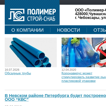
ООО «Полимер-
428000,Чувашск
г. Чебоксары, ул
О КОМПАНИИ
НОВОСТИ
ОТЗ
КАРТА САЙТА
16.07.2026
12.04.2020
Обсадные трубы
Коронавирус может
стимулировать развитие ры
пластиковой упаковки
В Невском районе Петербурга будет построено
ООО “КВС”