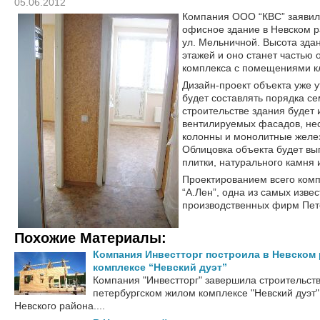
05.06.2012
Компания ООО “КВС” заявил
офисное здание в Невском р
ул. Мельничной. Высота здан
этажей и оно станет частью
комплекса с помещениями кл
Дизайн-проект объекта уже 
будет составлять порядка с
строительстве здания будет
вентилируемых фасадов, не
колонны и монолитные желе
Облицовка объекта будет вы
плитки, натурального камня 
Проектированием всего ком
“А.Лен”, одна из самых изве
производственных фирм Пет
Похожие Материалы:
Компания Инвестторг построила в Невском
комплексе “Невский дуэт”
Компания "Инвестторг" завершила строительств
петербургском жилом комплексе "Невский дуэт"
Невского района....