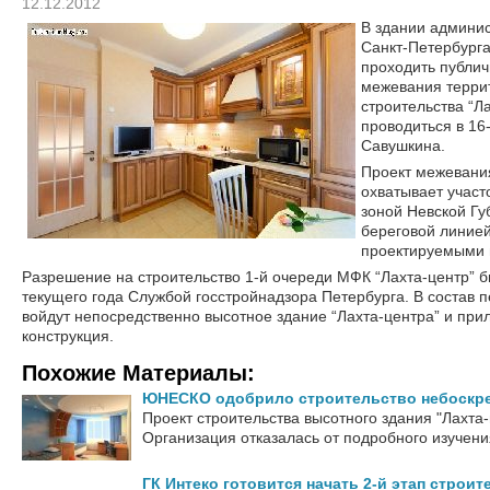
12.12.2012
В здании админи
Санкт-Петербурга,
проходить публи
межевания терри
строительства “Л
проводиться в 16-
Савушкина.
Проект межевани
охватывает участ
зоной Невской Гу
береговой линией
проектируемыми 
Разрешение на строительство 1-й очереди МФК “Лахта-центр” б
текущего года Службой госстройнадзора Петербурга. В состав 
войдут непосредственно высотное здание “Лахта-центра” и пр
конструкция.
Похожие Материалы:
ЮНЕСКО одобрило строительство небоскре
Проект строительства высотного здания "Лахт
Организация отказалась от подробного изучения
ГК Интеко готовится начать 2-й этап строит