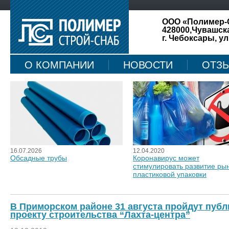
ООО «Полимер-
428000,Чувашск
г. Чебоксары, ул
О КОМПАНИИ
НОВОСТИ
ОТЗ
КАРТА САЙТА
16.07.2026
12.04.2020
Обсадные трубы
Коронавирус может
стимулировать развитие ры
пластиковой упаковки
В Приморском районе 31 августа пройдут пуб
проекту строительства “Лахта-центра”