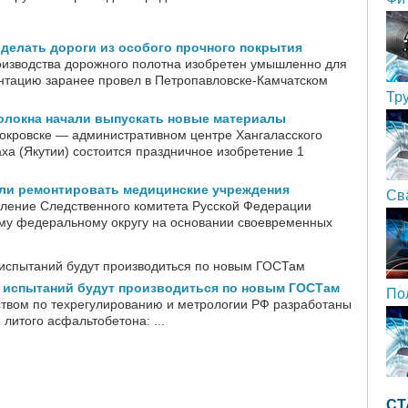
 делать дороги из особого прочного покрытия
оизводства дорожного полотна изобретен умышленно для
ентацию заранее провел в Петропавловске-Камчатском
Тр
волокна начали выпускать новые материалы
Покровске — административном центре Хангаласского
ха (Якутии) состоится праздничное изобретение 1
али ремонтировать медицинские учреждения
Св
ление Следственного комитета Русской Федерации
му федеральному округу на основании своевременных
о испытаний будут производиться по новым ГОСТам
По
тством по техрегулированию и метрологии РФ разработаны
литого асфальтобетона: ...
СТ