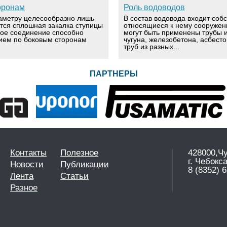
оронам
Роль водоводов
аметру целесообразно лишь
В состав водовода входит соб
ется сплошная закалка ступицы
относящиеся к нему сооружен
вое соединение способно
могут быть применены трубы и
ием по боковым сторонам
чугуна, железобетона, асбест
труб из разных...
ПАРТНЕРЫ
Контакты
Полезное
428000,Ч
г. Чебокс
Новости
Публикации
8 (8352) 6
Лента
Статьи
Разное