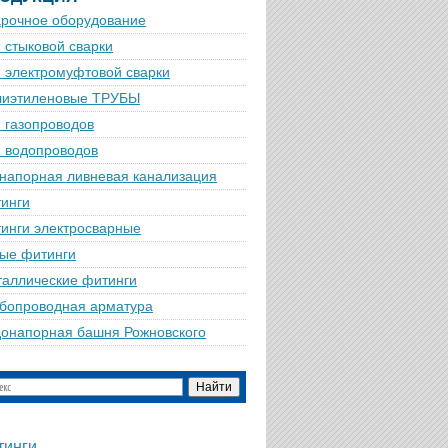
рочное оборудование
 стыковой сварки
 электромуфтовой сварки
лиэтиленовые ТРУБЫ
 газопроводов
 водопроводов
напорная ливневая канализация
инги
инги электросварные
ые фитинги
аллические фитинги
бопроводная арматура
онапорная башня Рожновского
тинги