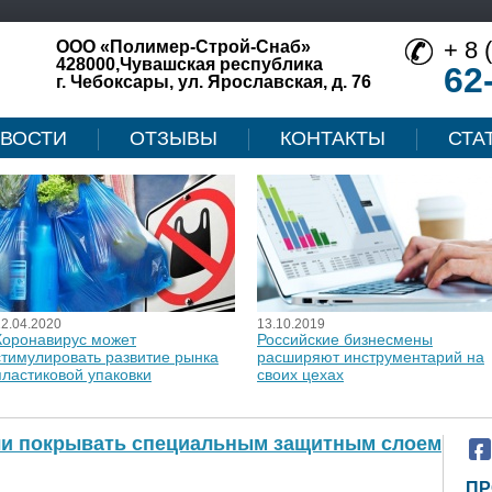
+ 8 
ООО «Полимер-Строй-Снаб»
428000,Чувашская республика
62
г. Чебоксары, ул. Ярославская, д. 76
ВОСТИ
ОТЗЫВЫ
КОНТАКТЫ
СТА
12.04.2020
13.10.2019
Коронавирус может
Российские бизнесмены
стимулировать развитие рынка
расширяют инструментарий на
пластиковой упаковки
своих цехах
али покрывать специальным защитным слоем
ПР