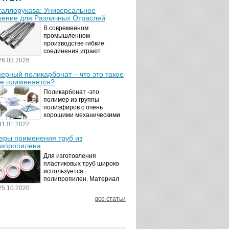
аллорукава: Универсальное
ение для Различных Отраслей
В современном
промышленном
производстве гибкие
соединения играют
ключевую роль в
26.03.2026
обеспечении надёжности и
ерный поликарбонат – что это такое
безопасности
де применяется?
технологических процессов.
Металлорукава
Поликарбонат -это
представляют собой
полимер из группы
универсальные...
полиэфиров с очень
хорошими механическими
свойствами.
31.01.2022
Термопластичный,
ры применения труб из
аморфный, с хорошей
ипропилена
ударной вязкостью и
высокой прозрачностью
Для изготовления
материал идеально
пластиковых труб широко
подходит для...
используется
полипропилен. Материал
является хорошим
25.10.2020
диэлектриком. Он
все статьи
невосприимчив к коррозии,
отличается стойкостью к
воздействию щелочей,
минеральных...