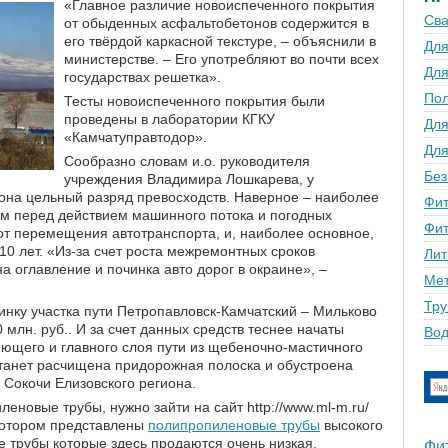
«Главное различие новоиспеченного покрытия
Сва
от обыденных асфальтобетонов содержится в
его твёрдой каркасной текстуре, – объяснили в
Для
министерстве. – Его употребляют во почти всех
Для
государствах решетка».
По
Тесты новоиспеченного покрытия были
проведены в лаборатории КГКУ
Для
«Камчатуправтодор».
Для
Сообразно словам и.о. руководителя
Без
учреждения Владимира Лошкарева, у
на цельный разряд превосходств. Наверное – наиболее
Фит
м перед действием машинного потока и погодных
Фит
от перемещения автотранспорта, и, наиболее основное,
 10 лет. «Из-за счет роста межремонтных сроков
Лит
а оглавление и починка авто дорог в окраине», –
Мет
Тру
инку участка пути Петропавловск-Камчатский – Мильково
 млн. руб.. И за счет данных средств теснее начаты
Вод
ющего и главного слоя пути из щебеночно-мастичного
станет расчищена придорожная полоска и обустроена
 Сокочи Елизовского региона.
леновые трубы, нужно зайти на сайт http://www.ml-m.ru/
 котором представлены
полипропиленовые трубы
высокого
 трубы которые здесь продаются очень низкая.
Фи