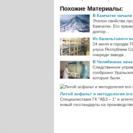
Похожие Материалы:
В Камчатке начали
Эталон свойства пр
Камчатки. Его през
доктор...
Из базальтового 
24 июля в городке 
улуса Республики Са
очереди завода...
В Челябинске нач
Следственное управ
сообразно Уральско
которые были...
Литой асфальт и методология ег
Специалистами ГК "АБЗ – 1" и аген
новый госстандарты на производство 