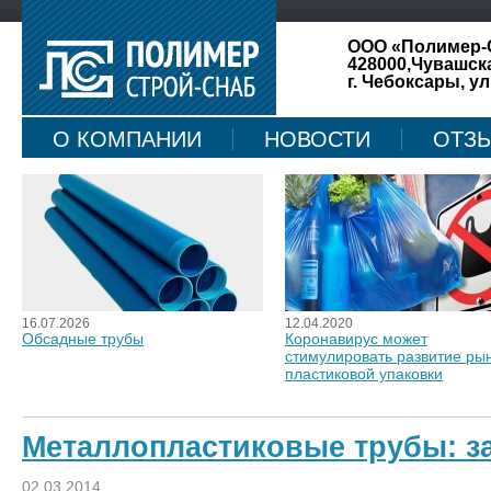
ООО «Полимер-
428000,Чувашск
г. Чебоксары, ул
О КОМПАНИИ
НОВОСТИ
ОТЗ
КАРТА САЙТА
16.07.2026
12.04.2020
Обсадные трубы
Коронавирус может
стимулировать развитие ры
пластиковой упаковки
Металлопластиковые трубы: за
02.03.2014