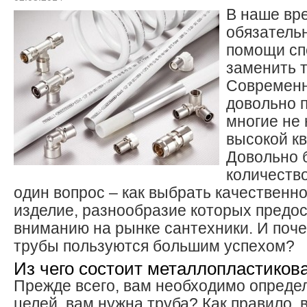
В наше вр
обязательн
помощи сп
заменить т
Современ
довольно п
многие не
высокой к
Довольно 
количеств
один вопрос – как выбрать качественн
изделие, разнообразие которых предо
вниманию на рынке сантехники. И поч
трубы пользуются большим успехом?
Из чего состоит металлопластиков
Прежде всего, вам необходимо определ
целей вам нужна труба? Как правило, 