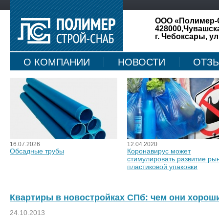
ООО «Полимер-
428000,Чувашск
г. Чебоксары, ул
О КОМПАНИИ
НОВОСТИ
ОТЗ
КАРТА САЙТА
16.07.2026
12.04.2020
Обсадные трубы
Коронавирус может
стимулировать развитие ры
пластиковой упаковки
Квартиры в новостройках СПб: чем они хорош
24.10.2013