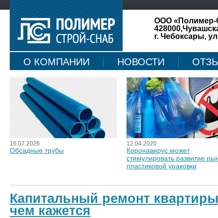
ООО «Полимер-
428000,Чувашск
г. Чебоксары, ул
О КОМПАНИИ
НОВОСТИ
ОТЗ
КАРТА САЙТА
16.07.2026
12.04.2020
Обсадные трубы
Коронавирус может
стимулировать развитие ры
пластиковой упаковки
Капитальный ремонт квартиры 
чем кажется