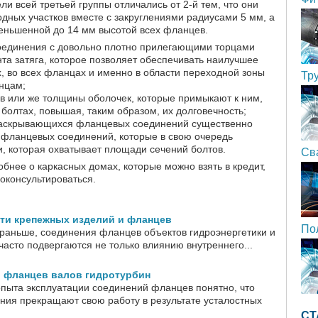
и всей третьей группы отличались от 2-й тем, что они
дных участков вместе с закруглениями радиусами 5 мм, а
еньшенной до 14 мм высотой всех фланцев.
соединения с довольно плотно прилегающими торцами
та затяга, которое позволяет обеспечивать наилучшее
, во всех фланцах и именно в области переходной зоны
Тр
нцам;
в или же толщины оболочек, которые примыкают к ним,
олтах, повышая, таким образом, их долговечность;
ераскрывающихся фланцевых соединений существенно
в фланцевых соединений, которые в свою очередь
, которая охватывает площади сечений болтов.
Св
обнее о каркасных домах, которые можно взять в кредит,
оконсультироваться.
ти крепежных изделий и фланцев
По
 раньше, соединения фланцев объектов гидроэнергетики и
часто подвергаются не только влиянию внутреннего...
й фланцев валов гидротурбин
опыта эксплуатации соединений фланцев понятно, что
ия прекращают свою работу в результате усталостных
СТ