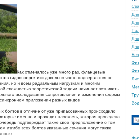
Сва
Для
Для
По
Для
Для
Без
Фит
Фит
Как отмечалось уже много раз, фланцевые
ктов гидроэнергетики довольно часто подвергаются не
Лит
ения, но и всем радиальным нагрузкам и многим
Мет
ой сложностью теоретической задачи начинает возникать
ального исследования сопротивления и изменения формы
Тру
синхронном приложении разных видов
Вод
 болтов в отличие от уже припасованных происходило
которые именно и проходит плоскость, которая проведена
 очередь подтверждает также свое предположение о том,
м изгибе всех болтов указанные сечения могут также
енные.
Фи