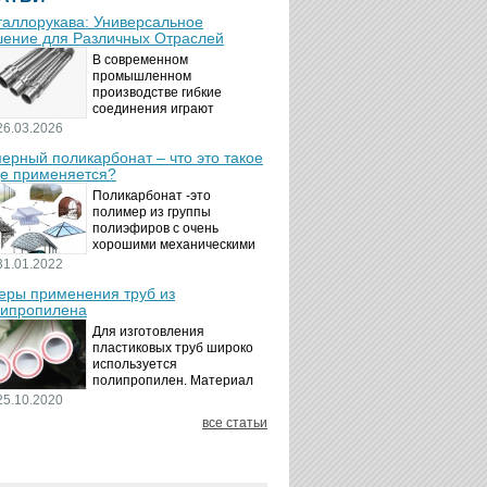
аллорукава: Универсальное
ение для Различных Отраслей
В современном
промышленном
производстве гибкие
соединения играют
ключевую роль в
26.03.2026
обеспечении надёжности и
ерный поликарбонат – что это такое
безопасности
де применяется?
технологических процессов.
Металлорукава
Поликарбонат -это
представляют собой
полимер из группы
универсальные...
полиэфиров с очень
хорошими механическими
свойствами.
31.01.2022
Термопластичный,
ры применения труб из
аморфный, с хорошей
ипропилена
ударной вязкостью и
высокой прозрачностью
Для изготовления
материал идеально
пластиковых труб широко
подходит для...
используется
полипропилен. Материал
является хорошим
25.10.2020
диэлектриком. Он
все статьи
невосприимчив к коррозии,
отличается стойкостью к
воздействию щелочей,
минеральных...