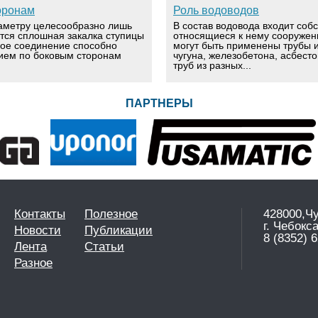
оронам
Роль водоводов
аметру целесообразно лишь
В состав водовода входит соб
ется сплошная закалка ступицы
относящиеся к нему сооружен
вое соединение способно
могут быть применены трубы и
ием по боковым сторонам
чугуна, железобетона, асбест
труб из разных...
ПАРТНЕРЫ
Контакты
Полезное
428000,Ч
г. Чебокс
Новости
Публикации
8 (8352) 6
Лента
Статьи
Разное