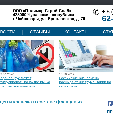
+ 8 
ООО «Полимер-Строй-Снаб»
428000,Чувашская республика
62
г. Чебоксары, ул. Ярославская, д. 76
ВОСТИ
ОТЗЫВЫ
КОНТАКТЫ
СТА
12.04.2020
13.10.2019
Коронавирус может
Российские бизнесмены
стимулировать развитие рынка
расширяют инструментарий на
пластиковой упаковки
своих цехах
ев и крепежа в составе фланцевых
ПР