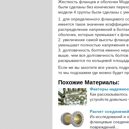
Жесткость фланцев и оболочек Модел
были сделаны без конических перехо
модели 4 группы были сделаны с ум
1. для определенного фланцевого 
имеется такое значение коэффициен
распределение напряжений в болтах
оболочек, которые примыкают к фла
2. увеличение самой высоты фланце
уменьшает полностью напряжения в б
3. долговечность болтов именно н
выше, чем вся долговечность болто
раскрываются по кольцевой площади
Если же вы захотите все узнать подр
то мы подскажем где можно будет пр
Похожие Материалы:
Факторы надежнос
Как рассказывалось
устройств довольно 
Расчет соединени
Из исследований и 
фланцевые соединен
повреждений...