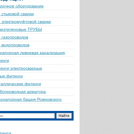
рочное оборудование
 стыковой сварки
 электромуфтовой сварки
лиэтиленовые ТРУБЫ
 газопроводов
 водопроводов
напорная ливневая канализация
инги
инги электросварные
ые фитинги
аллические фитинги
бопроводная арматура
онапорная башня Рожновского
тинги