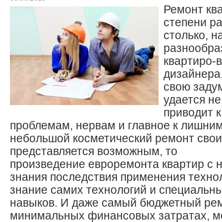
Ремонт ква
степени р
столько, н
разнообра
квартиро-в
дизайнера
свою заду
удается не
приводит 
проблемам, нервам и главное к лишни
небольшой косметический ремонт сво
представляется возможным, то
произведение евроремонта квартир с н
знания последствия применения техно
знание самих технологий и специальны
навыков. И даже самый бюджетный рем
минимальных финансовых затратах, мо