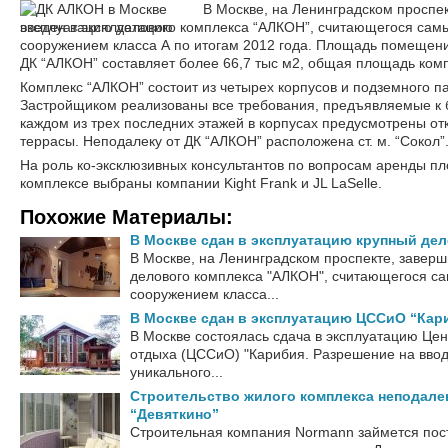
В Москве, на Ленинградском проспек
эксплуатацию делового комплекса “АЛКОН”, считающегося сам
сооружением класса А по итогам 2012 года. Площадь помещени
ДК “АЛКОН” составляет более 66,7 тыс м2, общая площадь комп
Комплекс “АЛКОН” состоит из четырех корпусов и подземного па
Застройщиком реализованы все требования, предъявляемые к б
каждом из трех последних этажей в корпусах предусмотрены о
террасы. Неподалеку от ДК “АЛКОН” расположена ст. м. “Сокол”
На роль ко-эксклюзивных консультантов по вопросам аренды п
комплексе выбраны компании Kight Frank и JL LaSelle.
Похожие Материалы:
В Москве сдан в эксплуатацию крупный де
В Москве, на Ленинградском проспекте, заверш
делового комплекса "АЛКОН", считающегося с
сооружением класса...
В Москве сдан в эксплуатацию ЦССиО “Кар
В Москве состоялась сдача в эксплуатацию Цен
отдыха (ЦССиО) "Карибия. Разрешение на ввод
уникального...
Строительство жилого комплекса неподале
“Девяткино”
Строительная компания Normann займется пос