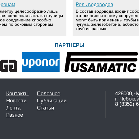
оронам
Роль водоводов
аметру целесообразно лишь
В состав водовода входит соб
ется сплошная закалка ступицы
относящиеся к нему сооружен
вое соединение способно
могут быть применены трубы и
ием по боковым сторонам
чугуна, железобетона, асбест
труб из разных...
ПАРТНЕРЫ
Контакты
Полезное
428000,Ч
г. Чебокс
Новости
Публикации
8 (8352) 6
Лента
Статьи
Разное