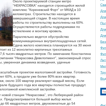
Около проектируемой станции метро
Сва
“НЕКРАСОВКА” находится строющийся жилой
комплекс “Кореневский Форт” от МКАД в 10
Для
километрах. Строительство находится в
Для
завершающей стадии. В настоящее время
работы по строительству выполнены на 60%.
По
Осуществляются работы подрядчиками по
Для
остеклению и монтажу кровель.
Для
Параллельно ведется обустройство
коммуникационных внутриплощадочных сетей.
Без
Сдача жилого комплекса планируется на 30 июня
Фит
стоит из 12 монолитно-кирпичных трехэтажных
,6 тысяч квадратных метров. По замечанию Константина
Фит
омпании “Некрасовка Девелопмент”, закономерный спрос
Лит
ы, уверенная динамика возведения, удачные
Мет
асштабным проектом малоэтажной застройки. Готовность
Тру
яет 60%, а продали уже более 80% всех квартир.
Вод
ж, около 100 квартир реализуют каждый месяц. Если
рале будущего года все квартиры полностью продадут.
алоэтажной комплексной застройки.
т новой станции “Некрасовка”, это Люберецкий район
ах. Предусматривается большой выбор жилья:
до 66 квадратных метров, двухкомнатные до 54
Фи