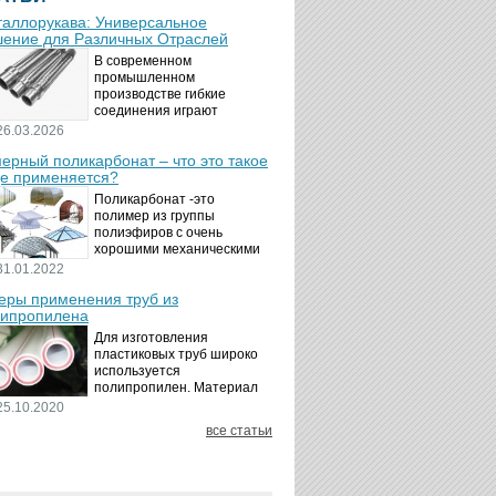
аллорукава: Универсальное
ение для Различных Отраслей
В современном
промышленном
производстве гибкие
соединения играют
ключевую роль в
26.03.2026
обеспечении надёжности и
ерный поликарбонат – что это такое
безопасности
де применяется?
технологических процессов.
Металлорукава
Поликарбонат -это
представляют собой
полимер из группы
универсальные...
полиэфиров с очень
хорошими механическими
свойствами.
31.01.2022
Термопластичный,
ры применения труб из
аморфный, с хорошей
ипропилена
ударной вязкостью и
высокой прозрачностью
Для изготовления
материал идеально
пластиковых труб широко
подходит для...
используется
полипропилен. Материал
является хорошим
25.10.2020
диэлектриком. Он
все статьи
невосприимчив к коррозии,
отличается стойкостью к
воздействию щелочей,
минеральных...