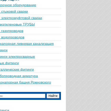
рочное оборудование
 стыковой сварки
 электромуфтовой сварки
лиэтиленовые ТРУБЫ
 газопроводов
 водопроводов
напорная ливневая канализация
инги
инги электросварные
ые фитинги
аллические фитинги
бопроводная арматура
онапорная башня Рожновского
тинги