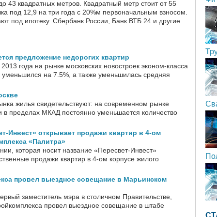
о 43 квадратных метров. Квадратный метр стоит от 55
ка под 12,9 на три года с 20%м первоначальным взносом.
ют под ипотеку. Сбербанк России, Банк ВТБ 24 и другие
Тр
ется предложение недорогих квартир
 2013 года на рынке московских новостроек эконом-класса
уменьшился на 7.5%, а также уменьшилась средняя
оскве
ынка жилья свидетельствуют: на современном рынке
Св
 в пределах МКАД постоянно уменьшается количество
т-Инвест» открывает продажи квартир в 4-ом
мплекса «Палитра»
нии, которая носит название «Пересвет-Инвест»
По
ственные продажи квартир в 4-ом корпусе жилого
екса провел выездное совещание в Марьинском
первый заместитель мэра в столичном Правительстве,
тройкомплекса провел выездное совещание в штабе
СТ