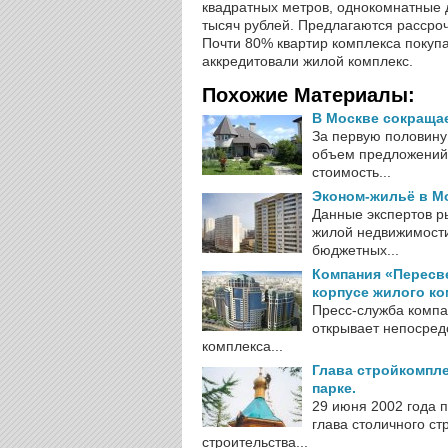
квадратных метров, однокомнатные д
тысяч рублей. Предлагаются рассроч
Почти 80% квартир комплекса покупа
аккредитовали жилой комплекс.
Похожие Материалы:
В Москве сокраща
За первую половину
объем предложений 
стоимость...
Эконом-жильё в М
Данные экспертов р
жилой недвижимости
бюджетных...
Компания «Пересве
корпусе жилого ко
Пресс-служба компа
открывает непосред
комплекса...
Глава стройкомпл
парке.
29 июня 2002 года 
глава столичного с
строительства...