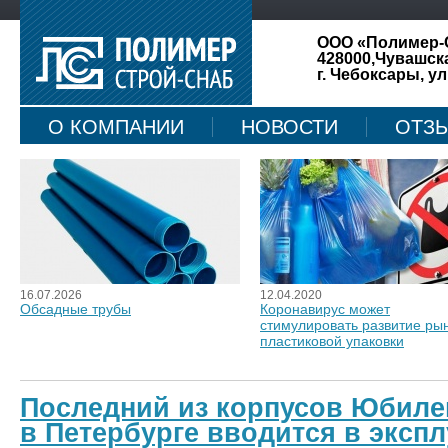
ООО «Полимер-
428000,Чувашск
г. Чебоксары, ул
О КОМПАНИИ
НОВОСТИ
ОТЗ
КАРТА САЙТА
16.07.2026
12.04.2020
Обсадные трубы
Коронавирус может
стимулировать развитие ры
пластиковой упаковки
Последний из корпусов Юбиле
в Петербурге вводится в эксп