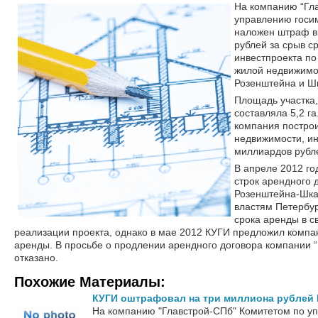
На компанию “Гл
управлению госи
наложен штраф в
рублей за срыв с
инвестпроекта по
жилой недвижимо
Розенштейна и Ш
Площадь участка,
составляла 5,2 га
компания построи
недвижимости, ин
миллиардов рубл
В апреле 2012 го
строк арендного д
Розенштейна-Шка
властям Петербур
срока аренды в с
реализации проекта, однако в мае 2012 КУГИ предложил компан
аренды. В просьбе о продлении арендного договора компании 
отказано.
Похожие Материалы:
КУГИ оштрафовал на три миллиона рублей
На компанию "Главстрой-СПб" Комитетом по у