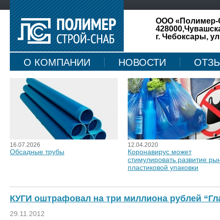
ООО «Полимер-
428000,Чувашск
г. Чебоксары, ул
О КОМПАНИИ
НОВОСТИ
ОТЗ
КАРТА САЙТА
16.07.2026
12.04.2020
Обсадные трубы
Коронавирус может
стимулировать развитие ры
пластиковой упаковки
КУГИ оштрафовал на три миллиона рублей “Гл
29.11.2012