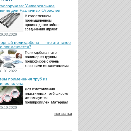
аллорукава: Универсальное
ение для Различных Отраслей
В современном
промышленном
производстве гибкие
соединения играют
ключевую роль в
26.03.2026
обеспечении надёжности и
ерный поликарбонат – что это такое
безопасности
де применяется?
технологических процессов.
Металлорукава
Поликарбонат -это
представляют собой
полимер из группы
универсальные...
полиэфиров с очень
хорошими механическими
свойствами.
31.01.2022
Термопластичный,
ры применения труб из
аморфный, с хорошей
ипропилена
ударной вязкостью и
высокой прозрачностью
Для изготовления
материал идеально
пластиковых труб широко
подходит для...
используется
полипропилен. Материал
является хорошим
25.10.2020
диэлектриком. Он
все статьи
невосприимчив к коррозии,
отличается стойкостью к
воздействию щелочей,
минеральных...