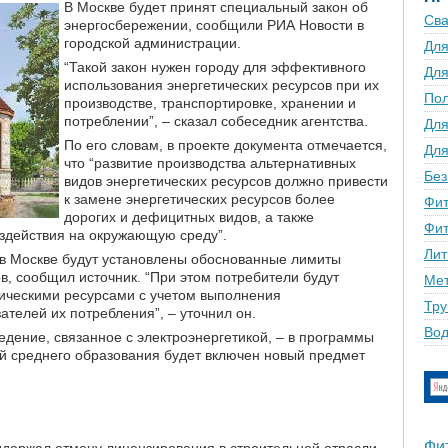
В Москве будет принят специальный закон об
Сва
энергосбережении, сообщили РИА Новости в
городской администрации.
Для
“Такой закон нужен городу для эффективного
Для
использования энергетических ресурсов при их
По
производстве, транспортировке, хранении и
потреблении”, – сказал собеседник агентства.
Для
По его словам, в проекте документа отмечается,
Для
что “развитие производства альтернативных
Без
видов энергетических ресурсов должно привести
к замене энергетических ресурсов более
Фит
дорогих и дефицитных видов, а также
Фит
оздействия на окружающую среду”.
Лит
у, в Москве будут установлены обоснованные лимиты
в, сообщил источник. “При этом потребители будут
Мет
ическими ресурсами с учетом выполнения
Тру
телей их потребления”, – уточнил он.
Вод
дение, связанное с электроэнергетикой, – в программы
ий среднего образования будет включен новый предмет
Фи