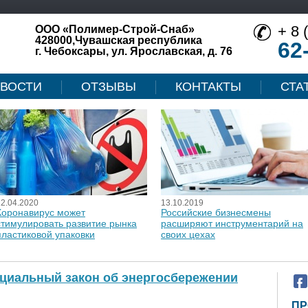
+ 8 
ООО «Полимер-Строй-Снаб»
428000,Чувашская республика
62
г. Чебоксары, ул. Ярославская, д. 76
ВОСТИ
ОТЗЫВЫ
КОНТАКТЫ
СТА
12.04.2020
13.10.2019
Коронавирус может
Российские бизнесмены
стимулировать развитие рынка
расширяют инструментарий на
пластиковой упаковки
своих цехах
ециальный закон об энергосбережении
ПР