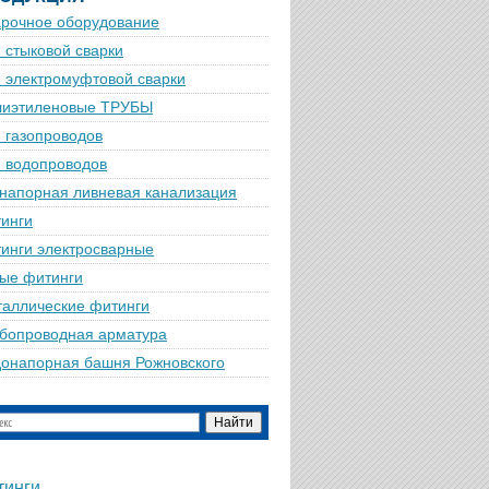
рочное оборудование
 стыковой сварки
 электромуфтовой сварки
лиэтиленовые ТРУБЫ
 газопроводов
 водопроводов
напорная ливневая канализация
инги
инги электросварные
ые фитинги
аллические фитинги
бопроводная арматура
онапорная башня Рожновского
тинги