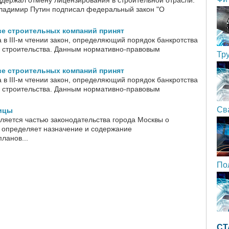
держал отмену лицензирования в строительной отрасли.
ладимир Путин подписал федеральный закон "О
ве строительных компаний принят
 в III-м чтении закон, определяющий порядок банкротства
о строительства. Данным нормативно-правовым
Тр
ве строительных компаний принят
 в III-м чтении закон, определяющий порядок банкротства
о строительства. Данным нормативно-правовым
Св
ицы
ляется частью законодательства города Москвы о
, определяет назначение и содержание
ланов...
По
СТ