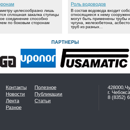
оронам
Роль водоводов
аметру целесообразно лишь
В состав водовода входит соб
ется сплошная закалка ступицы
относящиеся к нему сооружен
вое соединение способно
могут быть применены трубы и
ием по боковым сторонам
чугуна, железобетона, асбест
труб из разных...
ПАРТНЕРЫ
Контакты
Полезное
428000,Ч
г. Чебокс
Новости
Публикации
8 (8352) 6
Лента
Статьи
Разное