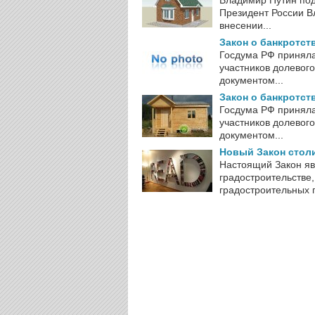
Владимир Путин под
Президент России В
внесении...
Закон о банкротст
Госдума РФ приняла
участников долевог
документом...
Закон о банкротст
Госдума РФ приняла
участников долевог
документом...
Новый Закон стол
Настоящий Закон яв
градостроительстве
градостроительных п