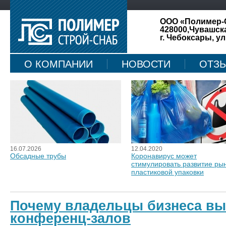
ООО «Полимер-
428000,Чувашск
г. Чебоксары, ул
О КОМПАНИИ
НОВОСТИ
ОТЗ
КАРТА САЙТА
16.07.2026
12.04.2020
Обсадные трубы
Коронавирус может
стимулировать развитие ры
пластиковой упаковки
Почему владельцы бизнеса вы
конференц-залов