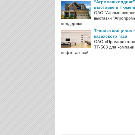
“Агромашхолдинг” 
выставке в Тюмен
ОАО "Агромашхолди
выставки "Агропром
поддержке...
Техника концерна 
казахского газа
ОАО «Промтрактор» (
ТГ-503 для компани
нефтегазовой...