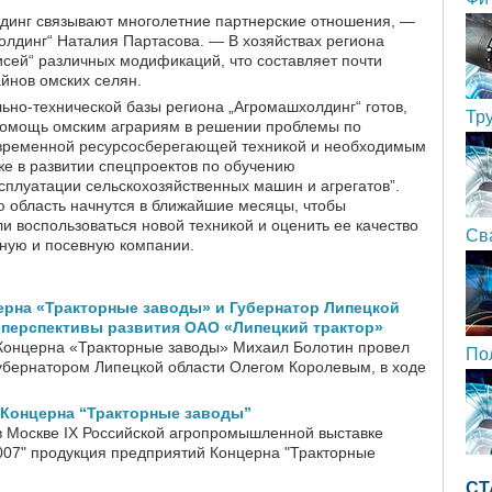
лдинг связывают многолетние партнерские отношения, —
лдинг“ Наталия Партасова. — В хозяйствах региона
исей“ различных модификаций, что составляет почти
йнов омских селян.
но-технической базы региона „Агромашхолдинг“ готов,
Тр
 помощь омским аграриям в решении проблемы по
временной ресурсосберегающей техникой и необходимым
же в развитии спецпроектов по обучению
сплуатации сельскохозяйственных машин и агрегатов”.
ю область начнутся в ближайшие месяцы, чтобы
и воспользоваться новой техникой и оценить ее качество
Св
ную и посевную компании.
ерна «Тракторные заводы» и Губернатор Липецкой
 перспективы развития ОАО «Липецкий трактор»
Концерна «Тракторные заводы» Михаил Болотин провел
По
губернатором Липецкой области Олегом Королевым, в ходе
 Концерна “Тракторные заводы”
 Москве IX Российской агропромышленной выставке
007" продукция предприятий Концерна "Тракторные
СТ