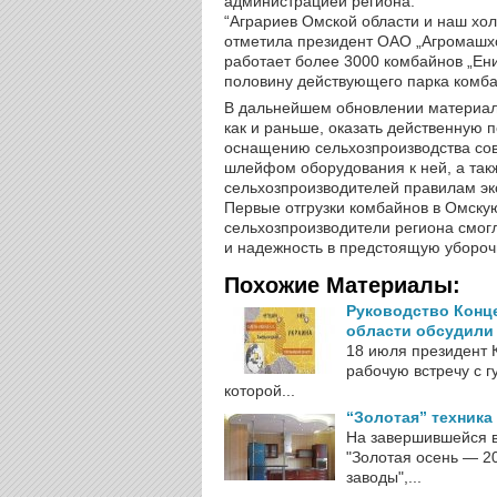
администрацией региона.
“Аграриев Омской области и наш хо
отметила президент ОАО „Агромашхо
работает более 3000 комбайнов „Ен
половину действующего парка комба
В дальнейшем обновлении материаль
как и раньше, оказать действенную
оснащению сельхозпроизводства со
шлейфом оборудования к ней, а так
сельхозпроизводителей правилам эк
Первые отгрузки комбайнов в Омску
сельхозпроизводители региона смогл
и надежность в предстоящую убороч
Похожие Материалы:
Руководство Конц
области обсудили
18 июля президент 
рабочую встречу с 
которой...
“Золотая” техника
На завершившейся в
"Золотая осень — 2
заводы",...