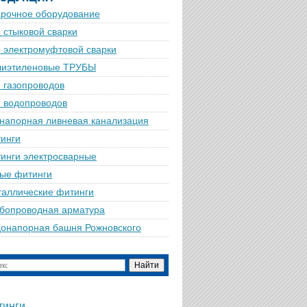
рочное оборудование
 стыковой сварки
 электромуфтовой сварки
лиэтиленовые ТРУБЫ
 газопроводов
 водопроводов
напорная ливневая канализация
инги
инги электросварные
ые фитинги
аллические фитинги
бопроводная арматура
онапорная башня Рожновского
тинги