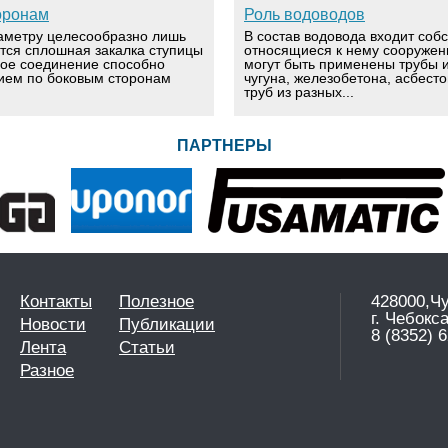
оронам
Роль водоводов
аметру целесообразно лишь
В состав водовода входит соб
ется сплошная закалка ступицы
относящиеся к нему сооружен
вое соединение способно
могут быть применены трубы и
ием по боковым сторонам
чугуна, железобетона, асбест
труб из разных...
ПАРТНЕРЫ
Контакты
Полезное
428000,Ч
г. Чебокс
Новости
Публикации
8 (8352) 6
Лента
Статьи
Разное