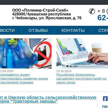
+ 8 
ООО «Полимер-Строй-Снаб»
428000,Чувашская республика
62
г. Чебоксары, ул. Ярославская, д. 76
ВОСТИ
ОТЗЫВЫ
КОНТАКТЫ
СТА
12.04.2020
13.10.2019
Коронавирус может
Российские бизнесмены
стимулировать развитие рынка
расширяют инструментарий на
пластиковой упаковки
своих цехах
т в Омскую область сельскохозяйственную
ерна “Тракторные заводы”
ПР