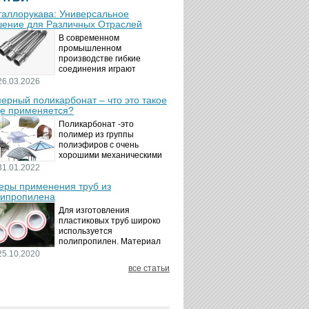
аллорукава: Универсальное
ение для Различных Отраслей
В современном
промышленном
производстве гибкие
соединения играют
ключевую роль в
26.03.2026
обеспечении надёжности и
ерный поликарбонат – что это такое
безопасности
де применяется?
технологических процессов.
Металлорукава
Поликарбонат -это
представляют собой
полимер из группы
универсальные...
полиэфиров с очень
хорошими механическими
свойствами.
31.01.2022
Термопластичный,
ры применения труб из
аморфный, с хорошей
ипропилена
ударной вязкостью и
высокой прозрачностью
Для изготовления
материал идеально
пластиковых труб широко
подходит для...
используется
полипропилен. Материал
является хорошим
25.10.2020
диэлектриком. Он
все статьи
невосприимчив к коррозии,
отличается стойкостью к
воздействию щелочей,
минеральных...