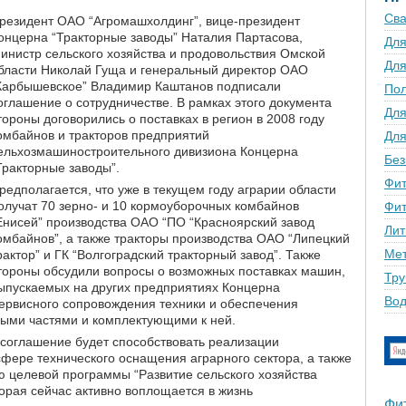
Сва
резидент ОАО “Агромашхолдинг”, вице-президент
онцерна “Тракторные заводы” Наталия Партасова,
Для
инистр сельского хозяйства и продовольствия Омской
Для
бласти Николай Гуща и генеральный директор ОАО
Карбышевское” Владимир Каштанов подписали
По
оглашение о сотрудничестве. В рамках этого документа
Для
тороны договорились о поставках в регион в 2008 году
омбайнов и тракторов предприятий
Для
ельхозмашиностроительного дивизиона Концерна
Без
Тракторные заводы”.
Фит
редполагается, что уже в текущем году аграрии области
олучат 70 зерно- и 10 кормоуборочных комбайнов
Фит
Енисей” производства ОАО “ПО “Красноярский завод
Лит
омбайнов”, а также тракторы производства ОАО “Липецкий
Мет
рактор” и ГК “Волгоградский тракторный завод”. Также
тороны обсудили вопросы о возможных поставках машин,
Тру
ыпускаемых на других предприятиях Концерна
Вод
сервисного сопровождения техники и обеспечения
ыми частями и комплектующими к ней.
 соглашение будет способствовать реализации
сфере технического оснащения аграрного сектора, а также
целевой программы “Развитие сельского хозяйства
торая сейчас активно воплощается в жизнь
Фи