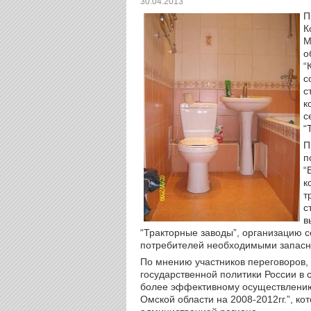
30.04.2013
П
К
М
о
“
с
с
к
с
“
П
п
“
к
т
с
в
“Тракторные заводы”, организацию 
потребителей необходимыми запасн
По мнению участников переговоров,
государственной политики России в 
более эффективному осуществлению 
Омской области на 2008-2012гг.”, ко