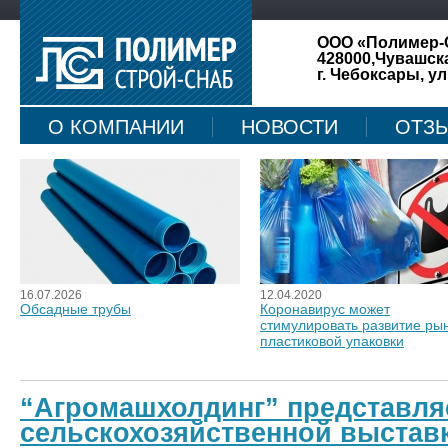
ООО «Полимер-
428000,Чувашск
г. Чебоксары, ул
О КОМПАНИИ
НОВОСТИ
ОТЗ
КАРТА САЙТА
16.07.2026
12.04.2020
Обсадные трубы
Коронавирус может
стимулировать развитие ры
пластиковой упаковки
“Агромашхолдинг” представляе
сельскохозяйственной выстав