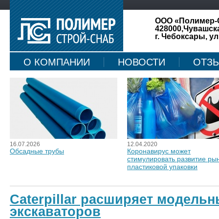
ООО «Полимер-
428000,Чувашск
г. Чебоксары, ул
О КОМПАНИИ
НОВОСТИ
ОТЗ
КАРТА САЙТА
16.07.2026
12.04.2020
Обсадные трубы
Коронавирус может
стимулировать развитие ры
пластиковой упаковки
Caterpillar расширяет модельн
экскаваторов