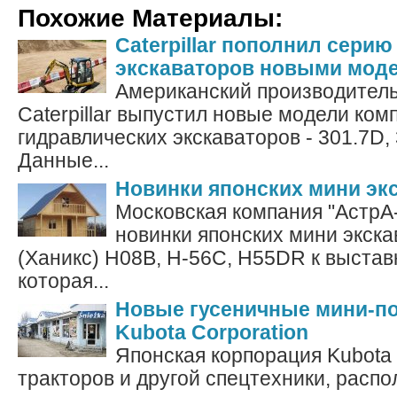
Похожие Материалы:
Caterpillar пополнил серию
экскаваторов новыми мод
Американский производитель
Caterpillar выпустил новые модели ком
гидравлических экскаваторов - 301.7D, 
Данные...
Новинки японских мини эк
Московская компания "АстрА
новинки японских мини экск
(Ханикс) H08B, H-56C, H55DR к выстав
которая...
Новые гусеничные мини-по
Kubota Corporation
Японская корпорация Kubota
тракторов и другой спецтехники, распо