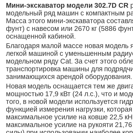
Мини-экскаватор модели 302.7D CR
р
модельный ряд машин с компактным ра
Масса этого мини-экскаватора составля
фунт) с навесом или 2670 кг (5886 фун
оснащенной кабиной.
Благодаря малой массе новая модель 
легкой машиной с уменьшенным радиу
модельном ряду Cat. За счет этого обл
транспортировка машины для подрядчи
занимающихся арендой оборудования.
Новая модель оснащается тем же двиг
мощностью 17,9 кВт (24 л.с.), что и мо
того, в новой модели используется гид
функцией измерения нагрузки, которая
максимальное усилие на ковше 22,5 кН
максимальное усилие на рукояти 21,76
силы) при использовании наиболее кор