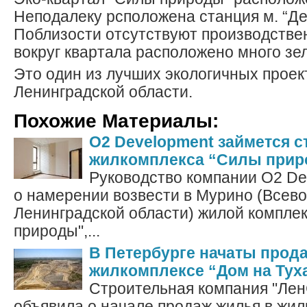
Неподалеку рсположена станция м. “Де
Поблизости отсутствуют производстве
вокруг квартала расположено много зе
Это один из лучших экологичных проек
Ленинградской области.
Похожие Материалы:
O2 Development займется 
жилкомплекса “Силы прир
Руководство компании O2 De
о намерении возвести в Мурино (Всев
Ленинградской области) жилой компле
природы",...
В Петербурге начаты прод
жилкомплексе “Дом на Тух
Строительная компания "Ле
объявила о начале продаж жилья в жил