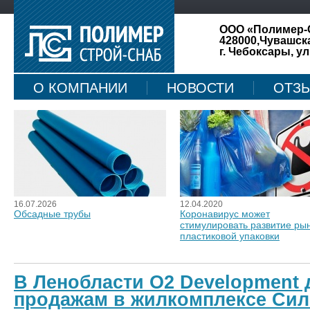
ООО «Полимер-
428000,Чувашск
г. Чебоксары, ул
О КОМПАНИИ
НОВОСТИ
ОТЗ
КАРТА САЙТА
16.07.2026
12.04.2020
Обсадные трубы
Коронавирус может
стимулировать развитие ры
пластиковой упаковки
В Ленобласти O2 Development 
продажам в жилкомплексе Си