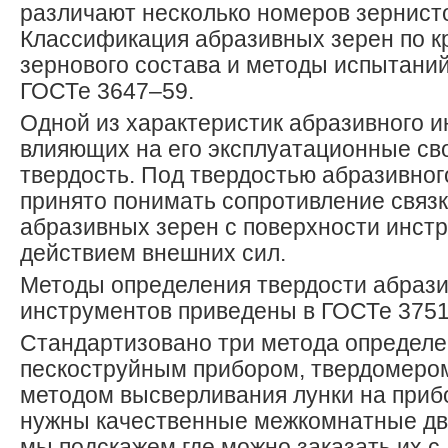
различают несколько номеров зернист
Классификация абразивных зерен по к
зернового состава и методы испытани
ГОСТе 3647–59.
Одной из характеристик абразивного и
влияющих на его эксплуатационные сво
твердость. Под твердостью абразивно
принято понимать сопротивление связ
абразивных зерен с поверхности инст
действием внешних сил.
Методы определения твердости абраз
инструментов приведены в ГОСТе 3751
Стандартизовано три метода определе
пескоструйным прибором, твердомером
методом высверливания лунки на приб
нужны качественные межкомнатные дв
мы подскажем где можно заказать их с 