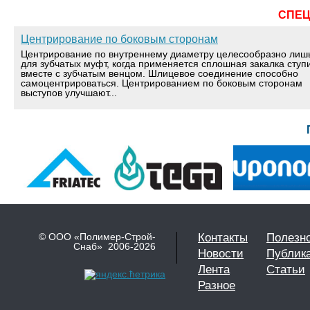
СПЕ
Центрирование по боковым сторонам
Центрирование по внутреннему диаметру целесообразно лиш
для зубчатых муфт, когда применяется сплошная закалка ступ
вместе с зубчатым венцом. Шлицевое соединение способно
самоцентрироваться. Центрированием по боковым сторонам
выступов улучшают...
© ООО «Полимер-Строй-
Контакты
Полезн
Снаб» 2006-2026
Новости
Публик
Лента
Статьи
Разное