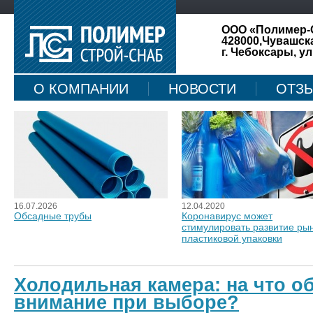
ООО «Полимер-
428000,Чувашск
г. Чебоксары, ул
О КОМПАНИИ
НОВОСТИ
ОТЗ
КАРТА САЙТА
16.07.2026
12.04.2020
Обсадные трубы
Коронавирус может
стимулировать развитие ры
пластиковой упаковки
Холодильная камера: на что о
внимание при выборе?