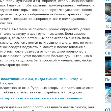
ые герои мультиков и т.д. Впрочем, строгих канонов здесь
льца. Главное, чтобы картины гармонировали с мебелью и
даром некоторые хозяева говорят, что усталость после
одном взгляде на изображение любимого времени года!
сками, которые не выгорают и, как и сами рулонные
гих лет.
Тр
ляться в магазин за покупкой, нужно определить длину
а также фактуру и цвет рулонных штор. Если замеры
фирмы, то выбор остальных параметров может вызвать
такие шторы смотрятся выигрышно и элегантно, но если
т как следует подумать, а может, и посоветоваться с
я о том, какие размеры рулонных штор предпочесть.
Св
а их в развернутом положении больше длины карниза в
ы, то она не должна быть короткой – желательно, чтобы
тиметров до пола.
пластиковые окна, виды тканей, типы штор и
По
 к окну
пластиковые окна Рулонные шторы на пластиковые окна
 любовью отечественных потребителей. Ведь они...
 потеряют своей актуальности в современном
еров дизайна штор просто нет ничего невозможного, они
СТ