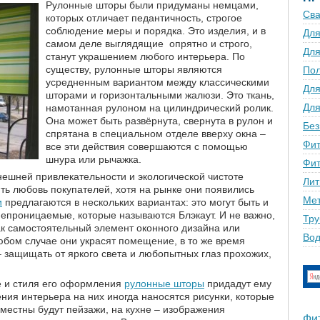
Рулонные шторы были придуманы немцами,
Сва
которых отличает педантичность, строгое
соблюдение меры и порядка. Это изделия, и в
Для
самом деле выглядящие опрятно и строго,
Для
станут украшением любого интерьера. По
существу, рулонные шторы являются
По
усредненным вариантом между классическими
Для
шторами и горизонтальными жалюзи. Это ткань,
Для
намотанная рулоном на цилиндрический ролик.
Она может быть развёрнута, свернута в рулон и
Без
спрятана в специальном отделе вверху окна –
Фит
все эти действия совершаются с помощью
шнура или рычажка.
Фит
нешней привлекательности и экологической чистоте
Лит
ть любовь покупателей, хотя на рынке они появились
Мет
и
предлагаются в нескольких вариантах: это могут быть и
непроницаемые, которые называются Блэкаут. И не важно,
Тру
к самостоятельный элемент оконного дизайна или
Вод
юбом случае они украсят помещение, в то же время
 защищать от яркого света и любопытных глаз прохожих,
 и стиля его оформления
рулонные шторы
придадут ему
ния интерьера на них иногда наносятся рисунки, которые
уместны будут пейзажи, на кухне – изображения
Фи