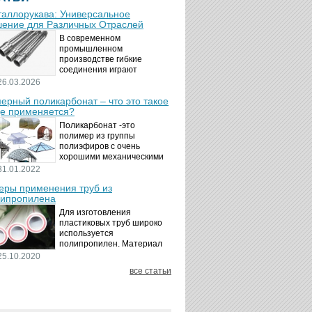
аллорукава: Универсальное
ение для Различных Отраслей
В современном
промышленном
производстве гибкие
соединения играют
ключевую роль в
26.03.2026
обеспечении надёжности и
ерный поликарбонат – что это такое
безопасности
де применяется?
технологических процессов.
Металлорукава
Поликарбонат -это
представляют собой
полимер из группы
универсальные...
полиэфиров с очень
хорошими механическими
свойствами.
31.01.2022
Термопластичный,
ры применения труб из
аморфный, с хорошей
ипропилена
ударной вязкостью и
высокой прозрачностью
Для изготовления
материал идеально
пластиковых труб широко
подходит для...
используется
полипропилен. Материал
является хорошим
25.10.2020
диэлектриком. Он
все статьи
невосприимчив к коррозии,
отличается стойкостью к
воздействию щелочей,
минеральных...