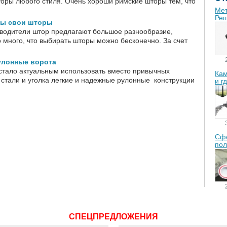
торы любого стиля. Очень хороши римские шторы тем, что
Мет
Реш
ты свои шторы
водители штор предлагают большое разнообразие,
 много, что выбирать шторы можно бесконечно. За счет
улонные ворота
стало актуальным использовать вместо привычных
Кам
 стали и уголка легкие и надежные рулонные конструкции
и г
Сфе
пол
СПЕЦПРЕДЛОЖЕНИЯ