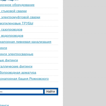
рочное оборудование
 стыковой сварки
 электромуфтовой сварки
лиэтиленовые ТРУБЫ
 газопроводов
 водопроводов
напорная ливневая канализация
инги
инги электросварные
ые фитинги
аллические фитинги
бопроводная арматура
онапорная башня Рожновского
тинги