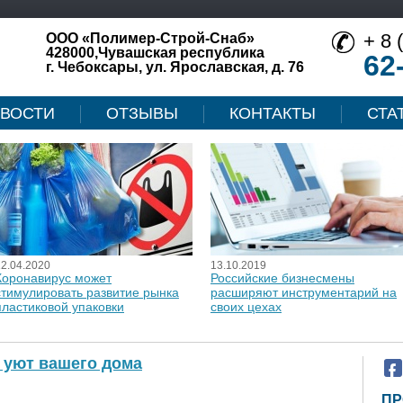
+ 8 
ООО «Полимер-Строй-Снаб»
428000,Чувашская республика
62
г. Чебоксары, ул. Ярославская, д. 76
ВОСТИ
ОТЗЫВЫ
КОНТАКТЫ
СТА
12.04.2020
13.10.2019
Коронавирус может
Российские бизнесмены
стимулировать развитие рынка
расширяют инструментарий на
пластиковой упаковки
своих цехах
 уют вашего дома
ПР