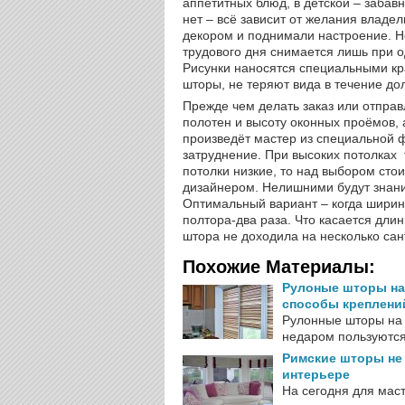
аппетитных блюд, в детской – забавн
нет – всё зависит от желания владе
декором и поднимали настроение. Не
трудового дня снимается лишь при 
Рисунки наносятся специальными кра
шторы, не теряют вида в течение дол
Прежде чем делать заказ или отправ
полотен и высоту оконных проёмов, 
произведёт мастер из специальной 
затруднение. При высоких потолках 
потолки низкие, то над выбором стои
дизайнером. Нелишними будут знани
Оптимальный вариант – когда ширин
полтора-два раза. Что касается длин
штора не доходила на несколько сан
Похожие Материалы:
Рулоные шторы на 
способы креплений
Рулонные шторы на 
недаром пользуются
Римские шторы не
интерьере
На сегодня для маст