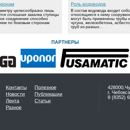
оронам
Роль водоводов
аметру целесообразно лишь
В состав водовода входит соб
ется сплошная закалка ступицы
относящиеся к нему сооружен
вое соединение способно
могут быть применены трубы и
ием по боковым сторонам
чугуна, железобетона, асбест
труб из разных...
ПАРТНЕРЫ
Контакты
Полезное
428000,Ч
г. Чебокс
Новости
Публикации
8 (8352) 6
Лента
Статьи
Разное