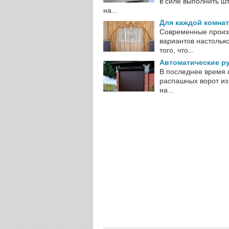
в силе выполнить ш
на...
Для каждой комна
Современные произ
вариантов настолько
того, что...
Автоматические р
В последнее время 
распашных ворот из
на...